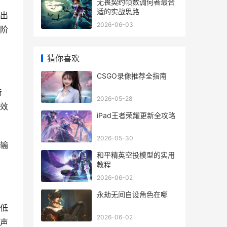
无畏契约帧数调何者最合
适的实战思路
出
2026-06-03
阶
猜你喜欢
CSGO录像推荐全指南
音
2026-05-28
效
iPad王者荣耀更新全攻略
2026-05-30
输
和平精英空投模型的实用
教程
2026-06-02
永劫无间自设角色在哪
低
2026-06-02
声