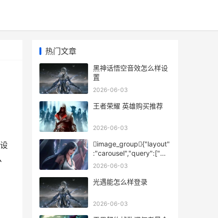
热门文章
黑神话悟空音效怎么样设
置
2026-06-03
王者荣耀 英雄购买推荐
2026-06-03
image_group{"layout"
设
:"carousel","query":["王
么
者荣耀 战队 比赛",&quo
2026-06-03
光遇能怎么样登录
2026-06-03