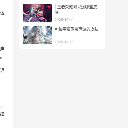
| 王者荣耀可以送哪些皮
肤
体
2025-10-11
# 和平精英带声波的皮肤
2025-11-18
声
。
迟
，
结