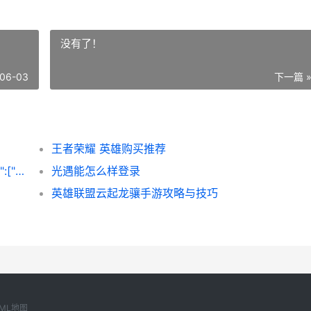
没有了！
06-03
下一篇 
王者荣耀 英雄购买推荐
image_group{"layout":"carousel","query":["王者荣耀 战队 比赛",&quo
光遇能怎么样登录
英雄联盟云起龙骧手游攻略与技巧
ML地图