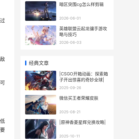
暗区突围cg怎么样剪辑
2026-06-01
过
英雄联盟云起龙骧手游攻
略与技巧
2026-06-03
敌
经典文章
|CSGO开箱动画：探索箱
子开出惊喜的奇妙全球|
可
2025-09-26
微信买王者荣耀皮肤
2025-08-21
低
|原神香菱星辉兑换攻略|
要
2025-10-11