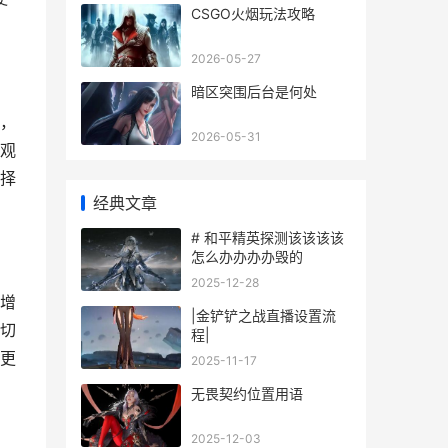
CSGO火烟玩法攻略
2026-05-27
暗区突围后台是何处
，
2026-05-31
观
择
经典文章
# 和平精英探测该该该该
怎么办办办办毁的
2025-12-28
增
|金铲铲之战直播设置流
切
程|
更
2025-11-17
无畏契约位置用语
2025-12-03