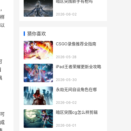
暗区突围新手有枪吗
，
2026-06-02
样
以
猜你喜欢
CSGO录像推荐全指南
2026-05-28
可
iPad王者荣耀更新全攻略
辑
具
2026-05-30
永劫无间自设角色在哪
2026-06-02
暗区突围cg怎么样剪辑
可
成
2026-06-01
使