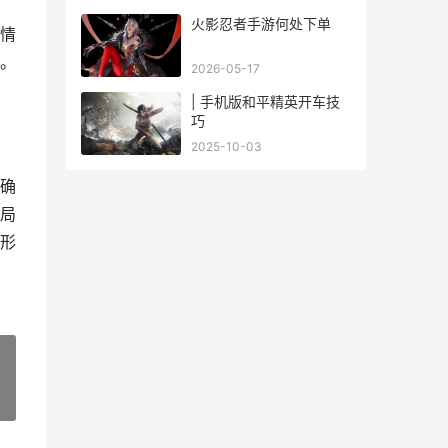
火影忍者手游何处下单
情
。
2026-05-17
| 手机版和平精英开车技
巧
2025-10-03
确
局
形
»