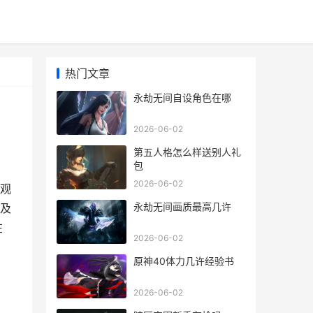
热门文章
永劫无间自设角色在哪
2026-06-02
第五人格怎么样送别人礼
包
2026-06-02
观
永劫无间画质最高几许
及
在
2026-06-02
原神40体力几许经验书
2026-06-02