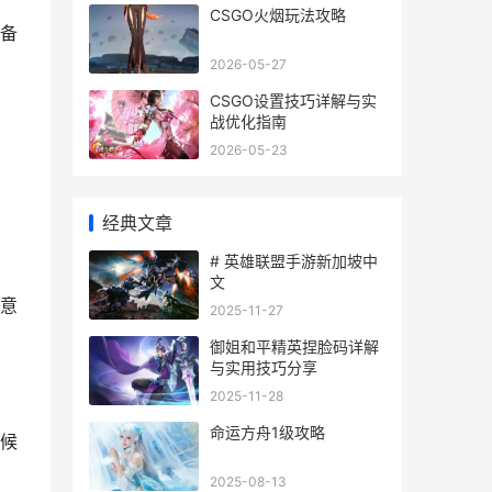
CSGO火烟玩法攻略
备
2026-05-27
CSGO设置技巧详解与实
战优化指南
2026-05-23
经典文章
# 英雄联盟手游新加坡中
文
意
2025-11-27
御姐和平精英捏脸码详解
与实用技巧分享
2025-11-28
命运方舟1级攻略
候
2025-08-13