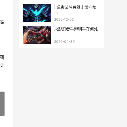
| 荒野乱斗英雄手册介绍
卡
2025-12-03
循
火影忍者手游钢手在何处
2026-04-30
图
让
»