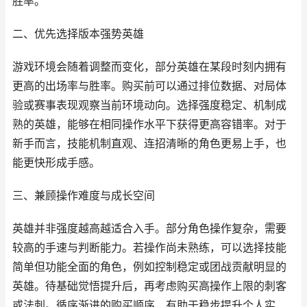
胜率。
二、优先选择版本强势英雄
游戏环境会随着调整而变化，部分英雄在某段时刻内拥有
更高的出场率与胜率。购买前可以通过排位数据、对局体
验或赛事表现观察当前环境动向。选择强度稳定、机制成
熟的英雄，能够在相同操作水平下获得更高容错率。对于
新手而言，技能机制直观、连招清晰的角色更易上手，也
能更快形成手感。
三、兼顾操作难度与成长空间
英雄并非强度越高越适合入手。部分角色操作复杂，需要
较高的手速与判断能力。若操作尚未熟练，可以选择技能
简单但功能全面的角色，例如控制稳定或团战贡献明显的
英雄。待基础觉悟提升后，再考虑购买高操作上限的刺客
或法刺。循序渐进的购买顺序，有助于稳步提升个人实