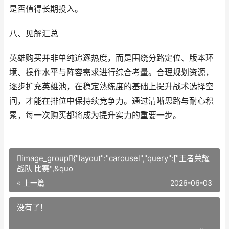
是否值得长期投入。
八、见解汇总
英雄购买并非单纯追逐热度，而是围绕分路定位、版本环
境、操作水平与阵容需求进行综合考量。合理规划资源，
逐步扩充英雄池，在稳定熟练度的基础上提升战术选择空
间，才能在排位中保持续竞争力。通过清晰思路与耐心积
累，每一次购买都将成为提升实力的重要一步。
image_group{"layout":"carousel","query":["王者荣耀
战队 比赛",&quo
« 上一篇
2026-06-03
没有了！