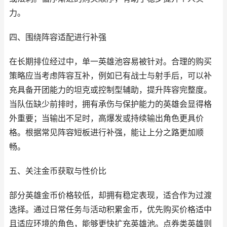
力。
四、围绕阵容适配进行补强
在长期排位经过中，单一英雄池容易被针对。合理的购买
策略应当考虑阵容互补，例如已有战士与射手后，可以补
充具备开团能力的坦克或控制型辅助，提升阵容完整度。
当队伍缺少前排时，拥有承伤与保护能力的英雄会显得格
外重要；当输出不足时，高爆发或持续输出角色更具价
格。根据常见阵容短板进行补强，能让上分之路更加顺
畅。
五、关注金币获取与性价比
部分英雄金币价格较低，却拥有稳定表现，适合作为过渡
选择。通过日常任务与活动积累金币，优先购买价格适中
且适应环境的角色，能够更快扩充英雄池。点券类英雄则