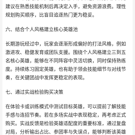
建议在熟悉技能机制后再决定入手，避免资源浪费。理性
规划购买顺序，比盲目追逐热门更为稳妥。
六、结合个人风格建立核心英雄池
长期游玩经过中，玩家会逐渐形成偏好的打法风格，例如
激进攻、稳健发育或团队支援。围绕个人风格建立三到五
名核心英雄，能够在不同阵容中灵活切换，同时保持熟练
度。持续练习固定英雄，也有助于领会技能细节与对线节
奏，在关键团战中发挥更稳定的表现。
七、通过实战检验购买决策
在体验卡或训练模式中测试目标英雄，可以提前了解技能
手感与连招节奏。若在多场实战中表现稳定，再考虑正式
购买。实战反馈是检验英雄适配度的重要标准，通过复盘
对局，分析输出占比、参团率与失误点，能够判断该英雄