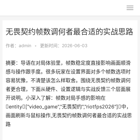
无畏契约帧数调何者最合适的实战思路
作者：
admin
•
更新时间：2026-06-03
摘要：导语在对局体验里，帧数稳定度直接影响画面顺滑
感与操作跟手度。很多玩家在设置界面对多个帧数选项时
容易犹豫，不清楚该怎么样取舍。围绕无畏契约帧数调何
者更合理，下面从硬件、设置逻辑与实战反馈三个层面展
开说明。小深入了解：帧数对局手感的影响在
entity["video_game","无畏契约","riotfps2026"]中，
画面刷新与鼠标操作,无畏契约帧数调何者最合适的实战思
路