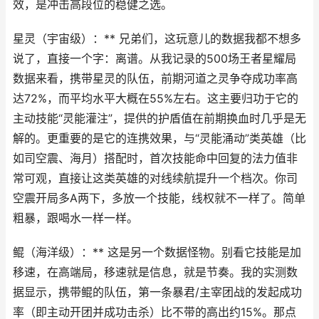
效，是冲击高段位的稳健之选。
星灵（宇宙级）：** 兄弟们，这玩意儿的数据我都不想多
说了，直接一个字：离谱。从我记录的500场王者星耀局
数据来看，携带星灵的队伍，前期河道之灵争夺成功率高
达72%，而平均水平大概在55%左右。这主要归功于它的
主动技能“灵能灌注”，提供的护盾值在前期换血时几乎是无
解的。更重要的是它的连携效果，与“灵能涌动”类英雄（比
如司空震、海月）搭配时，首次技能命中回复的法力值非
常可观，直接让这类英雄的对线续航提升一个档次。你司
空震开局多A两下，多放一个技能，线权就不一样了。简单
粗暴，跟喝水一样一样。
鲲（海洋级）：** 这是另一个数据怪物。别看它技能是加
移速，在高端局，移速就是信息，就是节奏。我的实测数
据显示，携带鲲的队伍，第一条暴君/主宰团战的发起成功
率（即主动开团并成功击杀）比不带的高出约15%。那点