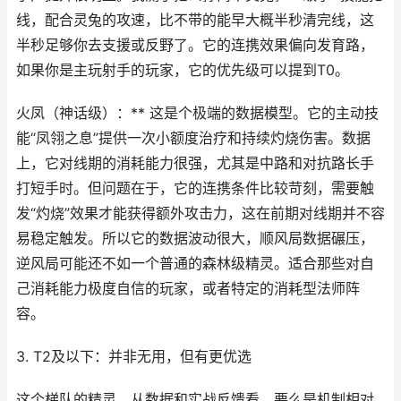
线，配合灵兔的攻速，比不带的能早大概半秒清完线，这
半秒足够你去支援或反野了。它的连携效果偏向发育路，
如果你是主玩射手的玩家，它的优先级可以提到T0。
火凤（神话级）：** 这是个极端的数据模型。它的主动技
能“凤翎之息”提供一次小额度治疗和持续灼烧伤害。数据
上，它对线期的消耗能力很强，尤其是中路和对抗路长手
打短手时。但问题在于，它的连携条件比较苛刻，需要触
发“灼烧”效果才能获得额外攻击力，这在前期对线期并不容
易稳定触发。所以它的数据波动很大，顺风局数据碾压，
逆风局可能还不如一个普通的森林级精灵。适合那些对自
己消耗能力极度自信的玩家，或者特定的消耗型法师阵
容。
3. T2及以下：并非无用，但有更优选
这个梯队的精灵，从数据和实战反馈看，要么是机制相对