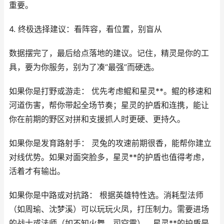
重要。
4. 终极选择建议：看阵容，看位置，别盲从
数据摆完了，最后给点落地的建议。记住，精灵是你的工
具，要为你服务，别为了凑“最强”而硬选。
如果你是打野或游走： 优先考虑鲲和星灵**。鲲的移速和
河道伤害，帮你带起全场节奏；星灵的护盾和连携，能让
你在前期的野区对拼和支援抓人时更硬、更持久。
如果你是发育路射手： 灵兔的攻速前期很香，能帮你建立
对线优势。如果对面突脸多，星灵**的护盾也值得考虑，
活着才有输出。
如果你是中路或对抗路： 根据英雄特性选。消耗型法师
（如周瑜、沈梦溪）可以玩玩火凤，打压制力。需要进场
的战士或法师（如不知火舞、司空震），星灵**的护盾是