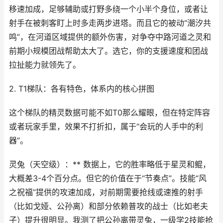
移速加成，足够辅助或打野多绕一个小半个身位，或者让
射手在被刺客盯上时多走两步进塔。而且它的被动“潮汐共
鸣”，在河道区域提供的额外伤害，对争夺中路河道之灵和
前期小规模团战帮助太大了。选它，你的支援速度和团战
拉扯能力就领先了。
2. T1梯队：各有特色，体系内的核心拼图
这个梯队的精灵数据可能不如T0那么耀眼，但在特定阵容
或者玩家手里，效果不打折扣，属于“会玩的人手中的利
器”。
灵兔（天空级）：** 数据上，它的胜率略低于星灵和鲲，
大概差3-4个百分点。但它的价值在于“节奏点”。技能“风
之祝福”提供的攻速加成，对前期需要抢线或速推的射手
（比如戈娅、公孙离）和部分依赖普攻的战士（比如老夫
子）提升很明显。我测了把公孙离带灵兔，一级学2技能抢