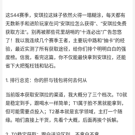
这S44赛季，安琪拉这妹子依然火得一塌糊涂，每天都有
无数新手和进阶玩家在问“安琪拉怎么获得”、“安琪拉免费
获取方法”。别再被那些花里胡哨的“十连必出”广告忽悠
了！我以我连续几个赛季王者，主要玩中路和“抽卡”的经
验，最近实测了所有获取途径，给你们排个明明白白的强
度榜。信我，看完这篇，你不仅能最快拿到安琪拉，还能
省下大把冤枉钱和钻石。
1. 排行总览：你的肝与钱包将何去何从
当前版本获取安琪拉的渠道，我大概分了三个档次。T0就
是稳定到手，跟喝水一样简单；T1属于脸不黑就能拿到，
但可能需要点投入；T2基本就是玄学领域，主打一个随
缘。咱们直接上干货，先看个大概，后面再挨个拆解。
2. T0稳定获取：跟白送没区别，不拿白不拿