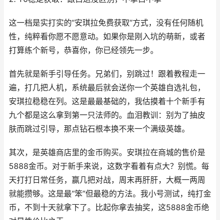
这一档是实打实的“安琪拉免费获取”方式，没有任何随机
性，纯粹看你愿不愿意动。如果你是刚入坑的萌新，或者
打算练个新号，恭喜你，你已经领先一步。
首先就是新手引导任务。兄弟们，别跳过！跟着教程走一
遍，打几把人机，系统最后就会送你一个英雄自选礼包，
安琪拉稳稳在列。这是最最基础的，我估摸着十个新手有
九个都是这么拿到第一只法师的。血泪教训：别为了抽皮
肤而跳过引导，那点钻石根本换不来一个满级英雄。
其次，是英雄商店里的金币购买。安琪拉在商城的售价是
5888金币。对于新手来说，这数字看着有点大？别慌。每
天打打日常任务，赢几把对战，周末再肝肝，大概一两周
就能攒够。这是最“笨”但最稳的方法。我小号测试，纯打金
币，不到十天就拿下了。比起你拿去抽奖，这5888金币绝