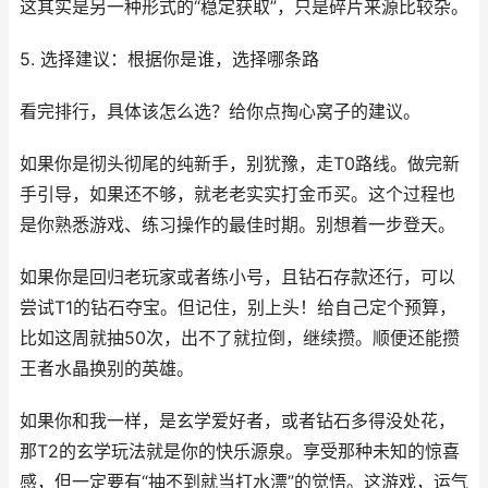
这其实是另一种形式的“稳定获取”，只是碎片来源比较杂。
5. 选择建议：根据你是谁，选择哪条路
看完排行，具体该怎么选？给你点掏心窝子的建议。
如果你是彻头彻尾的纯新手，别犹豫，走T0路线。做完新
手引导，如果还不够，就老老实实打金币买。这个过程也
是你熟悉游戏、练习操作的最佳时期。别想着一步登天。
如果你是回归老玩家或者练小号，且钻石存款还行，可以
尝试T1的钻石夺宝。但记住，别上头！给自己定个预算，
比如这周就抽50次，出不了就拉倒，继续攒。顺便还能攒
王者水晶换别的英雄。
如果你和我一样，是玄学爱好者，或者钻石多得没处花，
那T2的玄学玩法就是你的快乐源泉。享受那种未知的惊喜
感，但一定要有“抽不到就当打水漂”的觉悟。这游戏，运气