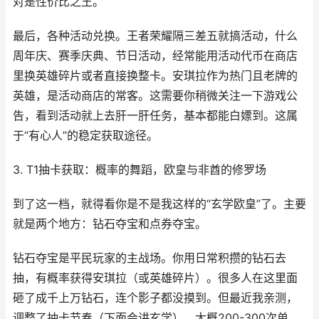
对是性价比之王。
最后，各种活动兑换。王者荣耀隔三差五就搞活动，什么
周年庆、赛季庆典、节日活动，经常能用活动代币在商店
里换英雄碎片或者直接换整卡。安琪拉作为热门且老牌的
英雄，是活动商店的常客。这需要你稍微关注一下游戏公
告，看到活动就上去肝一肝任务，基本都能白嫖到。这属
于“有心人”的稳定获取途径。
3. T1抽卡获取：概率的舞蹈，欧皇与非酋的修罗场
到了这一档，就得看你是不是我这样的“玄学欧皇”了。主要
就是两个地方：钻石夺宝和点券夺宝。
钻石夺宝是平民玩家的主战场。你用日常积攒的钻石去
抽，有概率获得安琪拉（或英雄碎片）。很多人在这里面
砸了成千上万钻石，连个影子都没摸到。但最近我亲测，
调整了抽卡节奏（下面会讲玄学），大概200-300次单