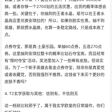
抽，或者存够一个2700钻的五连优惠，出货的概率体感会
高一些。关键在于，你抽到的王者水晶，是可以在王者水
晶商店里兑换安琪拉的！所以，如果你脸实在黑，抽不到
英雄，那就攒水晶换，也算一条稳定路线，只是成本高了
点。
点券夺宝，那是真·土豪乐园。单抽60点券，五连270点
券。这里抽到安琪拉整卡的概率比钻石夺宝高，而且经常
有“限时夺宝”活动，奖池里加入了一些稀有皮肤。但说实
话，为了一个新手英雄去氪金点券夺宝，除非你是真爱党
或者收藏党，否则我强烈不推荐。这钱省下来买个更好的
皮肤不香吗？
4. T2玄学获取与其他：信则有，不信则无
这一档就比较邪乎了，属于我玄学欧皇的日常操作，你们