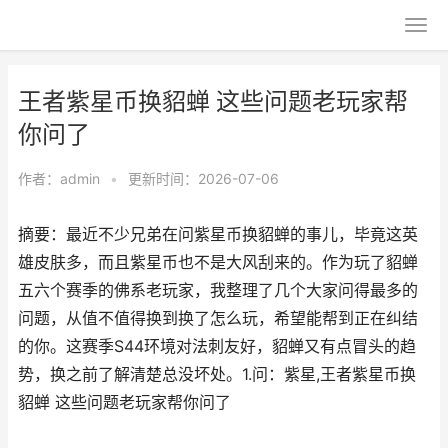
王者紫星币换貂蝉 这些问题老玩家帮
你问了
作者：
admin
•
更新时间：2026-07-06
摘要：最近不少兄弟在问紫星币换貂蝉的事儿，毕竟这英
雄皮肤多，而且紫星币也不是大风刮来的。作为玩了貂蝉
五六个赛季的佛系老玩家，我整理了几个大家问得最多的
问题，从值不值得换到换了怎么玩，希望能帮到正在纠结
的你。这赛季S44环境对法刺友好，貂蝉又有点冒头的趋
势，换之前了解清楚总没坏处。1.问：紫星,王者紫星币换
貂蝉 这些问题老玩家帮你问了