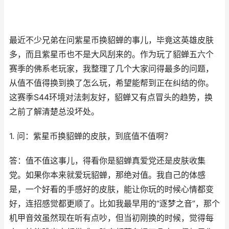
最近不少兄弟在问紫星币换貂蝉的事儿，毕竟这英雄皮肤
多，而且紫星币也不是大风刮来的。作为玩了貂蝉五六个
赛季的佛系老玩家，我整理了几个大家问得最多的问题，
从值不值得换到换了怎么玩，希望能帮到正在纠结的你。
这赛季S44环境对法刺友好，貂蝉又有点冒头的趋势，换
之前了解清楚总没坏处。
1. 问：紫星币换貂蝉的皮肤，到底值不值啊？
答：值不值这事儿，得看你是貂蝉真爱党还是皮肤收集
党。如果你本来就爱玩貂蝉，那绝对值。我自己的体感
是，一个好看的手感好的皮肤，能让你玩的时候心情都变
好，连招感觉都更顺了。比如我最早用的“逐梦之音”，那个
机甲音效虽然现在听有点吵，但当初刚换的时候，觉得每