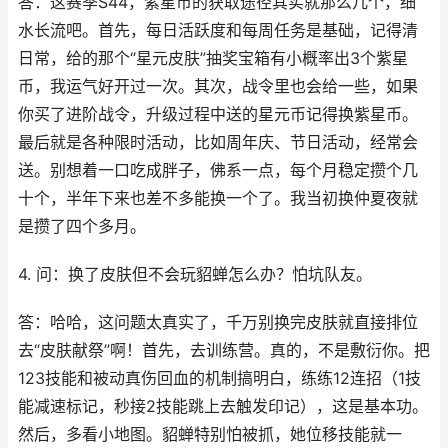
答：这赛季S44，紫星币的获取途径其实就那么几个，细
水长流吧。首先，每日活跃度和每周任务是基础，记得清
日常，给的那个“星元皮肤”抽奖宝箱有小概率出3个紫星
币，我运气好开过一次。其次，战令里也会给一些，如果
你买了进阶战令，升级过程中送的星元币记得换紫星币。
最后就是各种限时活动，比如周年庆、节日活动，经常会
送。别想着一口吃成胖子，佛系一点，每个月稳定攒个几
十个，半年下来也差不多能换一个了。我当初换仲夏夜就
是攒了四个多月。
4. 问：换了皮肤但不会玩貂蝉怎么办？怕坑队友。
答：哈哈，这问题太真实了，千万别换完皮肤就直接排位
去“皮肤献祭”啊！首先，去训练营。真的，不是敷衍你。把
123技能和被动真伤回血的机制搞明白，练练12连招（1技
能减速标记，秒接2技能跳上去触发印记），这是基本功。
然后，多看小地图。貂蝉特别怕被抓，她位移技能就一