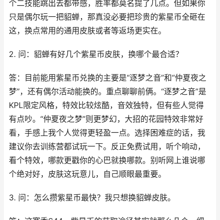
个二技能跳出去都带感，胜率都莫名提了几点。但如果你
只是偶尔玩一把貂蝉，那真没必要把珍贵的紫星币全砸在
这，换点常用的通用皮肤或者等返场更实在。
2. 问：貂蝉有好几个紫星币皮肤，换哪个最合适？
答：目前能用紫星币兑换的主要是“逐梦之音”和“仲夏夜之
梦”，还有偶尔活动能换的。重点聊聊前俩。“逐梦之音”是
KPL限定风格，特效比较炫酷，音效独特，但有些人觉得
有点吵。“仲夏夜之梦”则更梦幻，大招的花园特效非常好
看，手感上我个人觉得更轻盈一点。选择困难症的话，我
建议你去训练营都试玩一下。反正免费试用，听个响动，
看个特效，哪款更戳你的心巴就换哪款。别听网上谁说哪
个绝对好，皮肤这玩意儿，自己顺眼最重要。
3. 问：怎么攒紫星币最快？我只想换貂蝉皮肤。