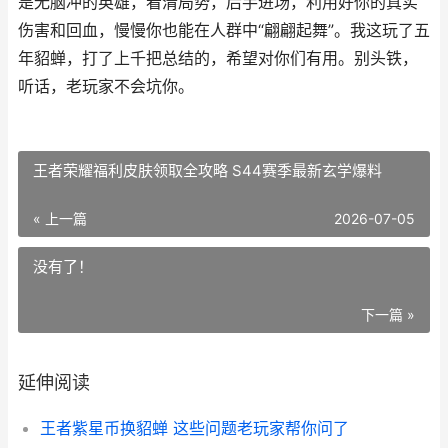
是无脑冲的英雄，看清局势，后手进场，利用好你的真实
伤害和回血，慢慢你也能在人群中“翩翩起舞”。我这玩了五
年貂蝉，打了上千把总结的，希望对你们有用。别头铁，
听话，老玩家不会坑你。
王者荣耀福利皮肤领取全攻略 S44赛季最新玄学爆料
« 上一篇
2026-07-05
没有了！
下一篇 »
延伸阅读
王者紫星币换貂蝉 这些问题老玩家帮你问了