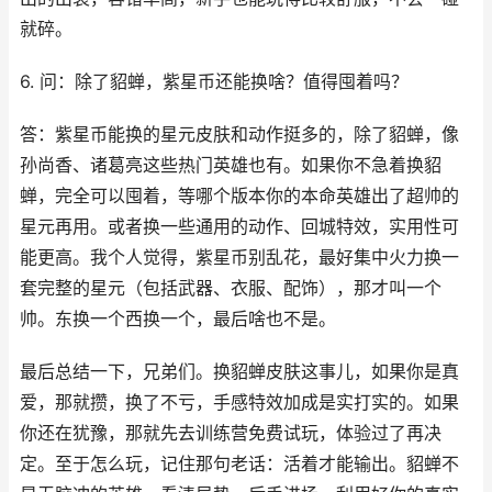
就碎。
6. 问：除了貂蝉，紫星币还能换啥？值得囤着吗？
答：紫星币能换的星元皮肤和动作挺多的，除了貂蝉，像
孙尚香、诸葛亮这些热门英雄也有。如果你不急着换貂
蝉，完全可以囤着，等哪个版本你的本命英雄出了超帅的
星元再用。或者换一些通用的动作、回城特效，实用性可
能更高。我个人觉得，紫星币别乱花，最好集中火力换一
套完整的星元（包括武器、衣服、配饰），那才叫一个
帅。东换一个西换一个，最后啥也不是。
最后总结一下，兄弟们。换貂蝉皮肤这事儿，如果你是真
爱，那就攒，换了不亏，手感特效加成是实打实的。如果
你还在犹豫，那就先去训练营免费试玩，体验过了再决
定。至于怎么玩，记住那句老话：活着才能输出。貂蝉不