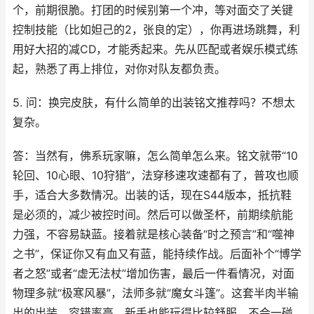
个，前期很脆。打团的时候别第一个冲，等对面交了关键
控制技能（比如妲己的2，张良的定），你再进场跳舞，利
用好大招的减CD，才能秀起来。先从匹配或者娱乐模式练
起，熟悉了再上排位，对你对队友都负责。
5. 问：换完皮肤，有什么简单的出装铭文推荐吗？不想太
复杂。
答：当然有，佛系玩家嘛，怎么简单怎么来。铭文就带“10
轮回、10心眼、10狩猎”，法穿移速攻速都有了，普攻也顺
手，适合大多数情况。出装的话，现在S44版本，抵抗鞋
是必须的，减少被控时间。然后可以做圣杯，前期续航能
力强，不容易缺蓝。接着就是核心装备“时之预言”和“噬神
之书”，保证你又有血又有蓝，能持续作战。后面补个“博学
者之怒”或者“虚无法杖”增加伤害，最后一件看情况，对面
物理多就“极寒风暴”，法师多就“魔女斗篷”。这套半肉半输
出的出装，容错率高，新手也能玩得比较舒服，不会一碰