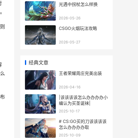
对
光遇中拐杖怎么样换
。
2026-05-26
则
CSGO火烟玩法攻略
2026-05-27
经典文章
解
么
王者荣耀周庄完美出装
2026-04-16
布
|该该该该怎么办办办办小
编认为买圣诞袜|
2025-10-17
# CS:GO买的刀该该该该
怎么办办办办取
2025-10-09