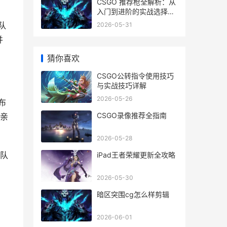
CSGO 推荐枪全解析：从
入门到进阶的实战选择指
南
队
2026-05-31
并
猜你喜欢
CSGO公转指令使用技巧
与实战技巧详解
2026-05-26
布
CSGO录像推荐全指南
亲
2026-05-28
队
iPad王者荣耀更新全攻略
2026-05-30
暗区突围cg怎么样剪辑
2026-06-01