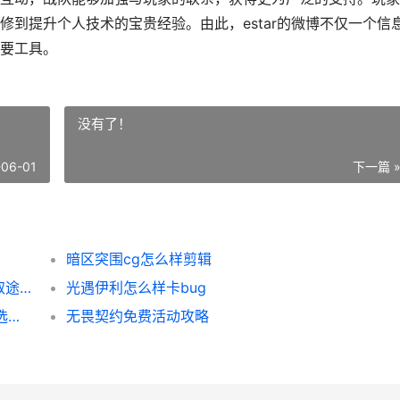
到提升个人技术的宝贵经验。由此，estar的微博不仅一个信
要工具。
没有了！
-06-01
下一篇 
暗区突围cg怎么样剪辑
无畏契约怎么样卡特权：探索游戏特权的获取途径与技巧
光遇伊利怎么样卡bug
CSGO 推荐枪全解析：从入门到进阶的实战选择指南
无畏契约免费活动攻略