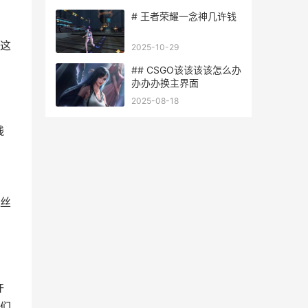
# 王者荣耀一念神几许钱
这
2025-10-29
## CSGO该该该该怎么办
办办办换主界面
2025-08-18
线
丝
许
们