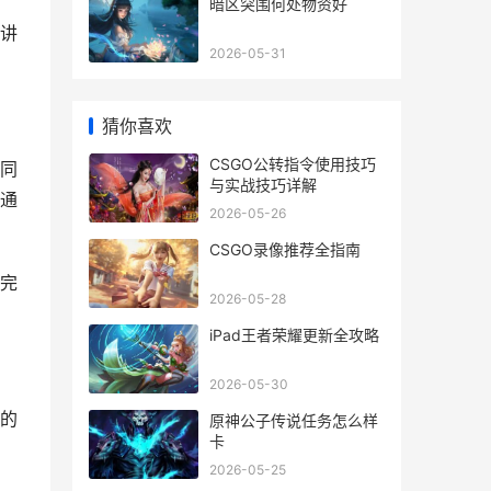
暗区突围何处物资好
讲
2026-05-31
猜你喜欢
CSGO公转指令使用技巧
同
与实战技巧详解
通
2026-05-26
CSGO录像推荐全指南
完
2026-05-28
iPad王者荣耀更新全攻略
2026-05-30
的
原神公子传说任务怎么样
卡
2026-05-25