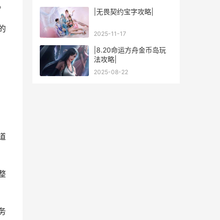
。
|无畏契约宝字攻略|
的
2025-11-17
|8.20命运方舟金币岛玩
法攻略|
2025-08-22
道
整
务