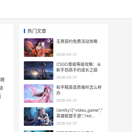
热门文章
无畏契约免费活动攻略
2026-05-31
CSGO晋级等级攻略：从
新手到高手的成长之路
2026-05-31
将
和平精英音质难听怎么样
动
办
活
2026-05-31
entity["video_game","
英雄联盟手游","riot
mobile lol"]1021全解析
2026-05-31