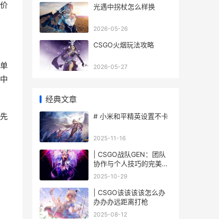
价
光遇中拐杖怎么样换
2026-05-26
CSGO火烟玩法攻略
单
2026-05-27
中
经典文章
先
# 小米和平精英设置不卡
2025-11-16
| CSGO战队GEN：团队
协作与个人技巧的完美结
合
2025-10-29
| CSGO该该该该怎么办
办办办远距离打枪
2025-08-12