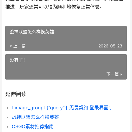
推进，玩家通常可以较为顺利地恢复正常体验。
战神联盟怎么样换英雄
« 上一篇
2026-05-23
没有了！
下一篇 »
延伸阅读
image_group{"query":["无畏契约 登录界面","无畏契约 账号封禁 提示","无畏契约 客服中心 页面&q
战神联盟怎么样换英雄
CSGO素材推荐指南