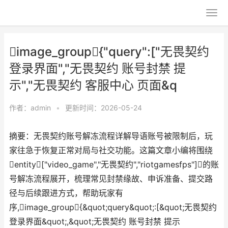
image_group{"query":["无畏契约
登录界面","无畏契约 账号封禁 提
示","无畏契约 客服中心 页面&q
作者：
admin
•
更新时间：2026-05-24
摘要：无畏契约账号解冻流程详解导语账号被限制后，玩
家往急于恢复正常对局与社交功能。这篇文章小编将围绕
entity["video_game","无畏契约","riotgamesfps"]的账
号解冻流程展开，梳理常见封禁缘故、申诉准备、提交路
径与后续跟进方式，帮助玩家有
序,image_group{&quot;query&quot;:[&quot;无畏契约
登录界面&quot;,&quot;无畏契约 账号封禁 提示