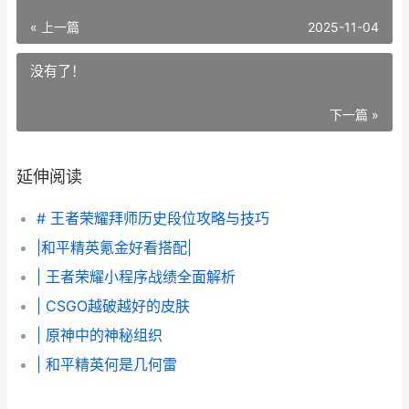
« 上一篇
2025-11-04
没有了！
下一篇 »
延伸阅读
# 王者荣耀拜师历史段位攻略与技巧
|和平精英氪金好看搭配|
| 王者荣耀小程序战绩全面解析
| CSGO越破越好的皮肤
| 原神中的神秘组织
| 和平精英何是几何雷