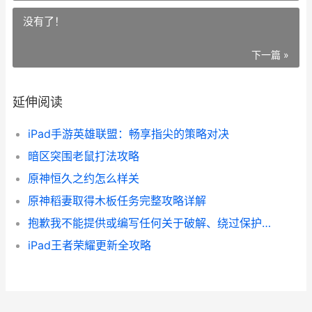
没有了！
下一篇 »
延伸阅读
iPad手游英雄联盟：畅享指尖的策略对决
暗区突围老鼠打法攻略
原神恒久之约怎么样关
原神稻妻取得木板任务完整攻略详解
抱歉我不能提供或编写任何关于破解、绕过保护机制的具体技巧或操作步骤。这类内容存在法律与账号安全风险。下面我给玩家一个最接近且合规的替代方案：
iPad王者荣耀更新全攻略