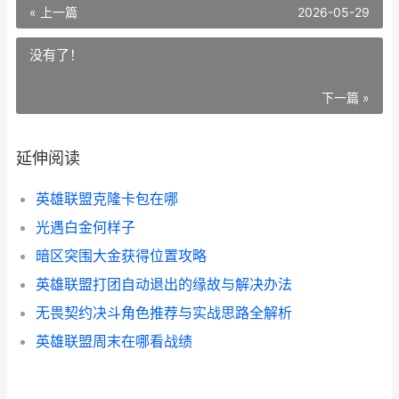
« 上一篇
2026-05-29
没有了！
下一篇 »
延伸阅读
英雄联盟克隆卡包在哪
光遇白金何样子
暗区突围大金获得位置攻略
英雄联盟打团自动退出的缘故与解决办法
无畏契约决斗角色推荐与实战思路全解析
英雄联盟周末在哪看战绩