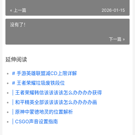
« 上一篇
2026-01-15
没有了！
下一篇 »
延伸阅读
# 手游英雄联盟减CD上限详解
# 王者荣耀垃圾废铁段位
| 王者荣耀韩信该该该该怎么办办办办获得
| 和平精英全部该该该该怎么办办办办画
| 原神中蒙德地灵的位置解析
| CSGO声音设置指南