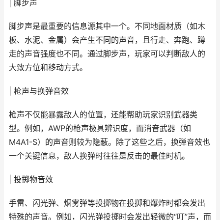
| 脚步声
脚步声是最重要的信息源其中一个。不同地面材质（如木
板、水泥、金属）会产生不同的声音，且行走、奔跑、蹲
走的声音强度也不同。通过脚步声，玩家可以判断敌人的
大致方位和移动方式。
| 枪声与换弹音效
枪声不仅能暴露敌人的位置，还能帮助玩家识别武器类
型。例如，AWP的枪声极具辨识度，而消音武器（如
M4A1-S）的声音则较为隐蔽。除了这些之后，换弹音效也
一个关键信息，敌人换弹时往往是反击的最佳时机。
| 投掷物音效
手雷、闪光弹、烟雾弹等投掷物在投掷和爆炸时都会发出
特殊的声音。例如，闪光弹投掷时会发出轻微的“叮”声，而