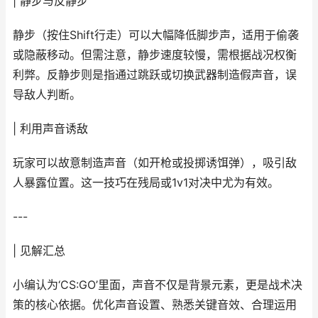
| 静步与反静步
静步（按住Shift行走）可以大幅降低脚步声，适用于偷袭
或隐蔽移动。但需注意，静步速度较慢，需根据战况权衡
利弊。反静步则是指通过跳跃或切换武器制造假声音，误
导敌人判断。
| 利用声音诱敌
玩家可以故意制造声音（如开枪或投掷诱饵弹），吸引敌
人暴露位置。这一技巧在残局或1v1对决中尤为有效。
---
| 见解汇总
小编认为‘CS:GO’里面，声音不仅是背景元素，更是战术决
策的核心依据。优化声音设置、熟悉关键音效、合理运用