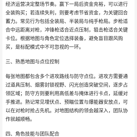
经济运营决定整场节奏。赢下一局后资金充裕，可以进行
全装购买；若连续失利，则要考虑节省资金，为关键回合
蓄力。常见行为包括全装局、半装局与纯手枪局。步枪适
合中远距离对枪，冲锋枪适合近点压制，狙击枪适合关键
卡位。根据地图与角色定位选择装备，避免盲目跟风购
买，是标配模式中不可忽视的一环。
三、熟悉地图与点位控制
每张地图都包含多个进攻路线与防守点位。进攻方需要通
过道具压制、烟雾封锁视野、闪光创造突破空间，逐步占
领区域；防守方则要利用高低差与掩体进行卡点，延缓对
手推进。熟记常见埋伏点、预瞄位置与爆能器安放点，可
以在对枪时抢占先机。对地图结构的领会越深入，团队协
作就越顺畅。
四、角色技能与团队配合