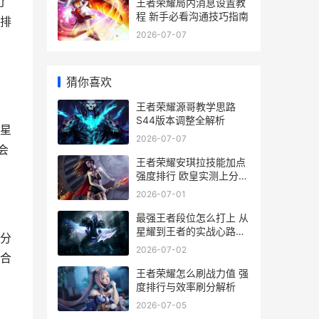
了
王者荣耀局内消息设置教
程 新手必看沟通技巧指南
排
2026-07-07
猜你喜欢
王者荣耀源哥教学思路
S44版本调整全解析
星
2026-07-07
会
王者荣耀安琪拉技能加点
强度排行 欧皇实测上分套
路
2026-07-01
最强王者段位怎么打上 从
星耀到王者的实战心路历
分
程
2026-07-02
合
王者荣耀怎么刷战力值 强
度排行与效率刷分解析
2026-07-05