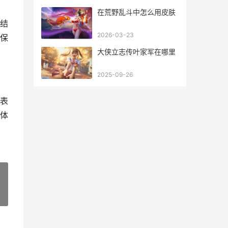
在荒野乱斗中怎么用皮肤
结
2026-03-23
保
大侠立志传叶家军在哪里
2025-09-26
表
体
»