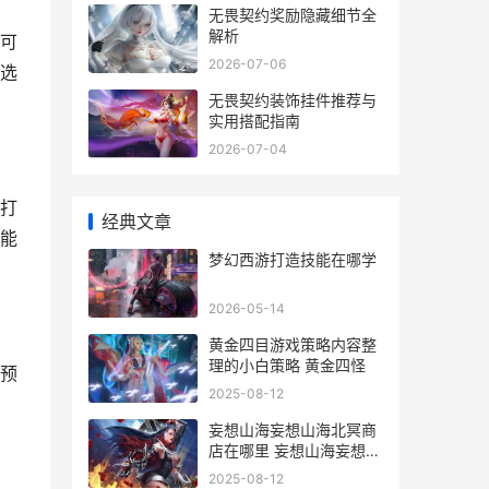
无畏契约奖励隐藏细节全
解析
可
2026-07-06
选
无畏契约装饰挂件推荐与
实用搭配指南
2026-07-04
打
经典文章
能
梦幻西游打造技能在哪学
2026-05-14
黄金四目游戏策略内容整
理的小白策略 黄金四怪
预
2025-08-12
妄想山海妄想山海北冥商
店在哪里 妄想山海妄想山
海凡铁化神任务怎么接
2025-08-12