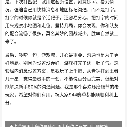
是，下次打匹配，就用这套新设置，刻意练习。看到情
况，强迫自己用快捷消息和地图标记沟通，而不是打字。
打字的时候你就是个活靶子，还容易分心。把打字的时间
用来观察小地图和走位。坚持几局，你会发现，你和队友
的配合流畅了很多，莫名其妙的团战减少，胜率自然就上
来了。
最后，啰嗦一句，游戏嘛，开心最重要，沟通也是为了更
好地赢。别因为设置没弄好，游戏打完了还一肚子气。这
套局内消息设置方案，是我玩了上千把，从青铜打到王者
几十星，觉得最趁手的一套，不能说百分百完美，但绝对
能解决新手80%的沟通问题。我是那个喜欢琢磨细节的老
玩家，希望对你们有用，祝大家S44赛季都能顺顺利利上
分。
王者荣耀勇士段位是什么 勇士段位冲段常见问题解答