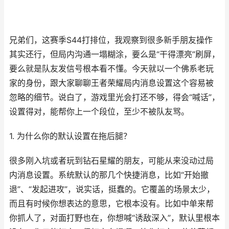
兄弟们，这赛季S44打排位，我观察到很多新手朋友操作
其实还行，但局内沟通一塌糊涂，要么是“干得漂亮”刷屏，
要么就是队友发信号根本看不懂。今天就以一个佛系老玩
家的身份，跟大家聊聊王者荣耀局内消息设置这个容易被
忽略的细节。说白了，游戏里光会打还不够，得会“喊话”，
设置得对，能帮你上一个段位，至少不被队友骂。
1. 为什么你的默认设置在拖后腿？
很多刚入坑或者玩到钻石星耀的朋友，可能从来没动过局
内消息设置。系统默认的那几个快捷消息，比如“开始撤
退”、“发起进攻”，说实话，挺蠢的。它覆盖的场景太少，
而且有时候你想表达的意思，它根本没有。比如中单来帮
你抓人了，对面打野也在，你想喊“诱敌深入”，默认里根本