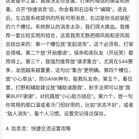
这是重中之重，直接决定你支援、打架时喊话的速度和质
量。点开“快捷消息”后，你会看到右边有个“编辑”。进去
后，左边是系统提供的所有可用消息，右边是你当前装配
的六个槽位。系统默认的消息太杂，我们得大换血。我推
荐一套比较实用的组合，这是我用无数把顺风局和逆风局
总结出来的：第一个槽位放“发起进攻”，这个必须有，打架
总得喊。第二个放“开始撤退”，保命和卖队友（开玩笑）都
用得上。第三个，我强烈推荐放“请求集合”，尤其在S44赛
季，龙团越来越重要，这句比“集合”更明确。第四个槽位，
放“小心草丛”，防GANK神句，能救队友命。第五个，看位
置，打野和辅助建议放“辅助请跟我”，射手法师可以放“我
拿BUFF谢谢”，对抗路放“小心敌方绕后”。第六个，放一句
你常用的顺口溜或者冷门但好用的，比如“状态不好”，或者
“敌人消失”，看个人习惯。设置完记得点保存。
4. 信息流：快捷交流设置攻略