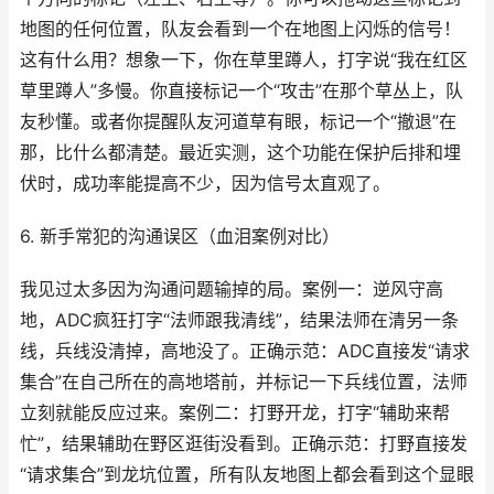
地图的任何位置，队友会看到一个在地图上闪烁的信号！
这有什么用？想象一下，你在草里蹲人，打字说“我在红区
草里蹲人”多慢。你直接标记一个“攻击”在那个草丛上，队
友秒懂。或者你提醒队友河道草有眼，标记一个“撤退”在
那，比什么都清楚。最近实测，这个功能在保护后排和埋
伏时，成功率能提高不少，因为信号太直观了。
6. 新手常犯的沟通误区（血泪案例对比）
我见过太多因为沟通问题输掉的局。案例一：逆风守高
地，ADC疯狂打字“法师跟我清线”，结果法师在清另一条
线，兵线没清掉，高地没了。正确示范：ADC直接发“请求
集合”在自己所在的高地塔前，并标记一下兵线位置，法师
立刻就能反应过来。案例二：打野开龙，打字“辅助来帮
忙”，结果辅助在野区逛街没看到。正确示范：打野直接发
“请求集合”到龙坑位置，所有队友地图上都会看到这个显眼