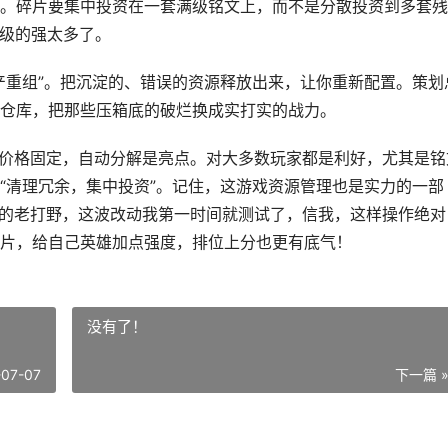
。碎片要集中投资在一套满级铭文上，而不是分散投资到多套残
0级的强太多了。
产重组”。把沉淀的、错误的资源释放出来，让你重新配置。策划
仓库，把那些压箱底的破烂换成实打实的战力。
，价格固定，自动分解是亮点。对大多数玩家都是利好，尤其是铭
“清理冗余，集中投资”。记住，这游戏资源管理也是实力的一部
在的老打野，这波改动我第一时间就测试了，信我，这样操作绝对
片，给自己英雄加点强度，排位上分也更有底气！
没有了！
-07-07
下一篇 