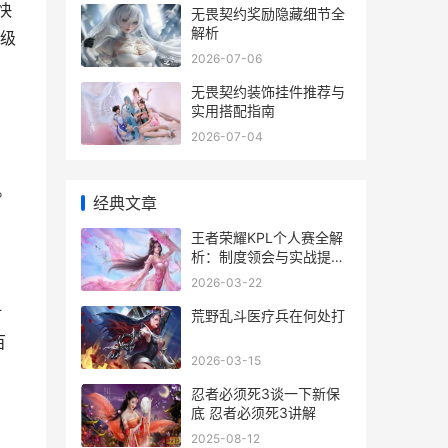
快
无畏契约奖励隐藏细节全
解析
级
2026-07-06
无畏契约装饰挂件推荐与
实用搭配指南
2026-07-04
。
经典文章
王者荣耀KPL个人赛全解
析：制度领会与实战提升
路径
2026-03-22
时
荒野乱斗医疗兵在何处打
百
2026-03-15
忍者必须死3谈一下新保
底 忍者必须死3讲解
2025-08-12