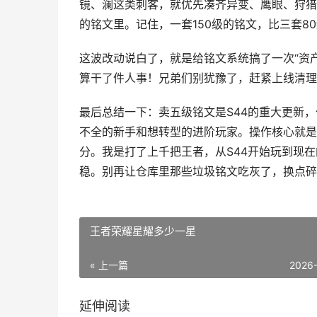
镜、澜这类刺客，就优先凑齐异变、鹰眼、狩猎
的铭文里。记住，一套150级的铭文，比三套8
这波改动说白了，就是给铭文系统搞了一次“资
算干了件人事！兄弟们别犹豫了，赶紧上线清理
最后总结一下：卖五级铭文是S44的重大更新
不全的新手和想转型的进阶玩家。操作核心就是
分。我是打了上千把王者，从S44开始玩到现
稳。别再让仓库里那些垃圾铭文吃灰了，换点碎
王者荣耀星耀多少一星
« 上一篇
2026
延伸阅读