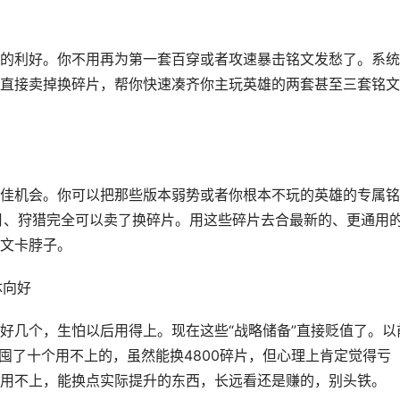
的利好。你不用再为第一套百穿或者攻速暴击铭文发愁了。系统
直接卖掉换碎片，帮你快速凑齐你主玩英雄的两套甚至三套铭文
佳机会。你可以把那些版本弱势或者你根本不玩的英雄的专属铭
月、狩猎完全可以卖了换碎片。用这些碎片去合最新的、更通用
文卡脖子。
体向好
好几个，生怕以后用得上。现在这些“战略储备”直接贬值了。以
囤了十个用不上的，虽然能换4800碎片，但心理上肯定觉得亏
用不上，能换点实际提升的东西，长远看还是赚的，别头铁。