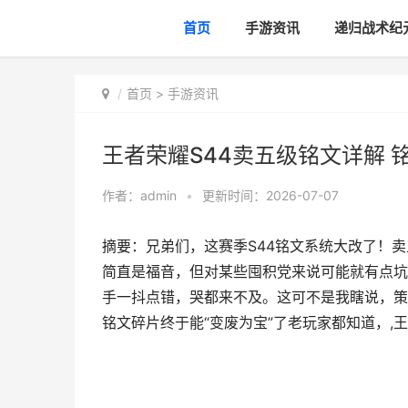
首页
手游资讯
递归战术纪
首页
>
手游资讯
王者荣耀S44卖五级铭文详解 
作者：
admin
•
更新时间：2026-07-07
摘要：兄弟们，这赛季S44铭文系统大改了！
简直是福音，但对某些囤积党来说可能就有点坑
手一抖点错，哭都来不及。这可不是我瞎说，策
铭文碎片终于能“变废为宝”了老玩家都知道，,