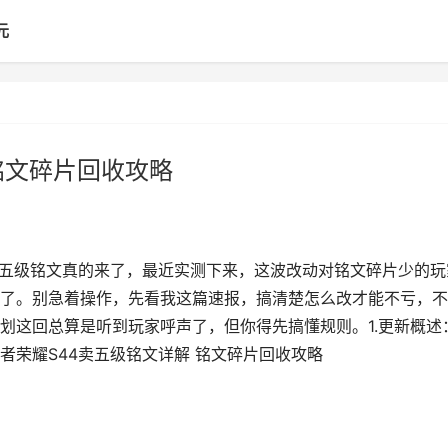
元
铭文碎片回收攻略
卖五级铭文真的来了，最近实测下来，这波改动对铭文碎片少的玩
了。别急着操作，先看我这篇速报，搞清楚怎么改才能不亏，不
划这回总算是听到玩家呼声了，但你得先搞懂规则。1.更新概述
王者荣耀S44卖五级铭文详解 铭文碎片回收攻略