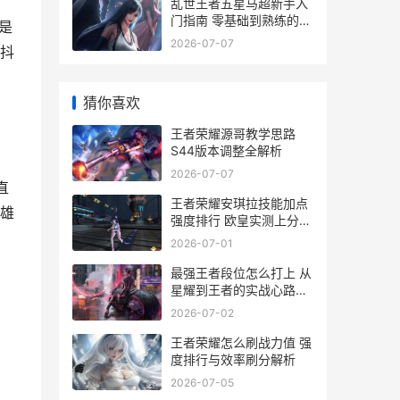
乱世王者五星马超新手入
门指南 零基础到熟练的养
是
成之路
2026-07-07
抖
猜你喜欢
王者荣耀源哥教学思路
S44版本调整全解析
2026-07-07
直
王者荣耀安琪拉技能加点
雄
强度排行 欧皇实测上分套
路
2026-07-01
最强王者段位怎么打上 从
星耀到王者的实战心路历
程
2026-07-02
王者荣耀怎么刷战力值 强
度排行与效率刷分解析
2026-07-05