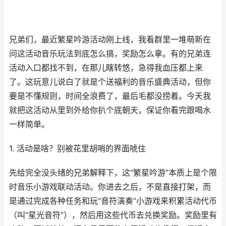
兄弟们，最近繁星吟游活动刚上线，我看群里一堆萌新在
问这活动音乐玩法到底怎么搞，奖励怎么拿。有的兄弟连
活动入口都找不到，在那儿瞎转悠，急得我血压都上来
了。这玩意儿说白了就是个送福利的音乐盛典活动，但你
要是不懂规则，时间全浪费了，最后毛都没捞着。今天我
就把这活动从里到外给你扒个底朝天，保证你看完跟喝水
一样简单。
1. 活动是啥？别被花里胡哨的界面唬住
先给完全没头绪的兄弟解释下，这“繁星吟游”本质上是个限
时音乐小游戏联动活动。你进去之后，不是直接打架，而
是通过完成各种任务和玩“音符演奏”小游戏来积累活动代币
（叫“星光音符”），然后用这些代币去兑换奖励。奖励里有