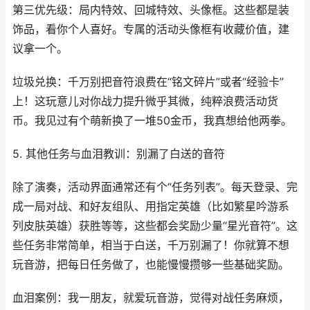
第三优先级：局内特效、回城特效、头像框。这些都是装
饰品，看你个人喜好。专属的活动头像框有收藏价值，建
议拿一个。
垃圾兑换：千万别把音符浪费在“铭文碎片”或者“经验卡”
上！这玩意儿对你战力提升微乎其微，纯粹浪费活动货
币。我见过有个萌新换了一堆50金币，我真想给他两拳。
5. 其他任务与血泪教训：别漏了白送的音符
除了演奏，活动界面通常还有个“任务列表”。每天登录、完
成一局对战、和好友组队、用指定英雄（比如繁星吟游系
列皮肤英雄）获胜等等，这些都会奖励少量“星光音符”。这
些任务非常简单，相当于白送，千万别漏了！你就算不想
玩音游，把每日任务做了，也能慢慢攒够一些基础奖励。
血泪案例：我一朋友，就爱玩音游，觉得对战任务麻烦，