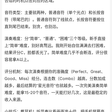
合适的时机点击对应的区域。
音符类型：主要就两种，普通音符（单个光点）和长按音
符（带尾巴的）。普通音符到了线就点，长按音符要按住
直到尾巴结束。别贪，也别怂。
演奏难度：分“简单”、“普通”、“困难”三个等级。新手直接
上“简单”难度，别好高骛远。我刚开始自信满满去打困难，
结果评分C，脸都丢光了。简单难度几乎不会断连，评分很
容易拿A以上。
评分机制：每次演奏根据你的准确度（Perfect、Great、
Good、Miss）给分。连击数（Combo）越高，分数加成
越多，最后结算的“星光音符”也就越多。一次完美演奏简单
难度，能拿15-20个音符，一天能打好几次，这是最稳定的
收入来源。
小技巧：戴耳机！听节奏比看画面准十倍。把手机屏幕亮