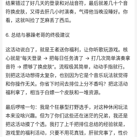
结果错过了好几天的登录和对战音符，最后就差几十个音
符换皮肤，又得去肝几小时演奏，气得他当晚没睡好。你
看，这就叫捡了芝麻丢了西瓜。
6. 总结与暴躁老哥的终极建议
这活动说白了，就是王者送你福利，让你听歌玩游戏。核
心就是“每天登录 → 把每日任务清了 → 打几次简单演奏拿
音符 → 攒够了换皮肤”。流程极其简单，动动手指就行。
别把这活动想得太复杂，也别因为它是个音乐玩法就觉得
和你操作无关。你省下时间去排位上分不香吗？把这活动
福利拿了，相当于白嫖一个皮肤和一堆资源。
最后啰嗦一句：我是个狂暴型打野选手，对这种休闲玩法
本来没啥兴趣。但为了你们这些还在迷茫的兄弟，我还是
把这活动摸了个透。我打了上千把排位总结的经验就是，
游戏里的福利活动，只要不用花真钱，肝就完事了，性价