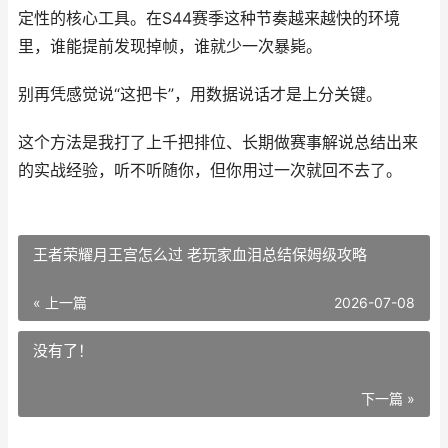
定性的核心工具。在S44赛季这种节奏越来越快的环境
里，谁能提前发现掉帧，谁就少一次暴毙。
别再凭感觉说“这把卡”，用数据说话才是上分关键。
这个方法是我打了上千把排位、长期做赛事解说总结出来
的实战经验，听不听随你，但你用过一次就回不去了。
王者荣耀月王宫怎么过 老玩家血泪总结保姆级攻略
« 上一篇
2026-07-08
没有了！
下一篇 »