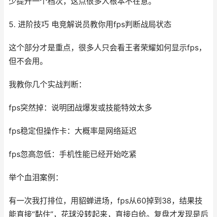
少提升一个档次，这点很多人根本不在意。
5. 进阶技巧 电竞解说员教你用fps判断战局状态
这个部分才是重点，很多人只会看王者荣耀如何显示fps，
但不会用。
我教你几个实战判断：
fps突然掉：说明团战爆发或技能特效太多
fps稳定但操作卡：大概率是网络延迟
fps忽高忽低：手机性能已经开始吃紧
举个血泪案例：
有一次我打排位，用貂蝉进场，fps从60掉到38，结果技
能直接“黏住”，花球没转起来，直接白给。复盘才发现是后