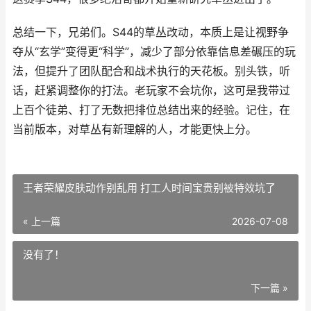
总结一下，兄弟们。S44的草丛改动，本质上是让视野争
夺从“玄学”变得更“科学”，减少了部分依靠信息差碾压的玩
法，但提升了团队配合和战术执行的天花板。别头铁，听
话，赶紧调整你的打法。老玩家不会坑你，这可是我带过
上百个徒弟、打了无数把排位总结出来的经验。记住，在
当前版本，对草丛有新理解的人，才能更快上分。
王者荣耀皮肤动作别乱用 打工人时间宝贵别被特效坑了
« 上一篇
2026-07-08
没有了！
下一篇 »