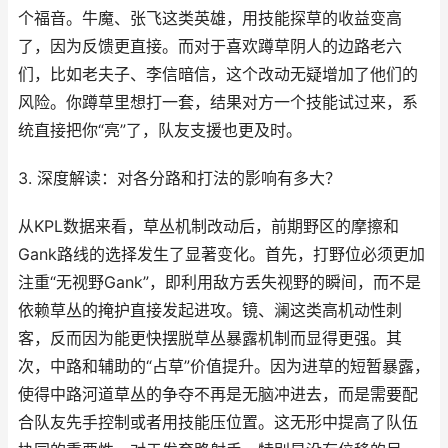
个福音。牛魔、张飞这类英雄，用技能探草的收益变高
了，因为反馈更直接。而对于喜欢蹲草阴人的边路老六
们，比如老夫子、李信暗信，这个改动无疑增加了他们的
风险。你蹲草里想打一套，结果对方一个技能试过来，系
统直接把你“亮”了，队友支援也更及时。
3. 深度解读：对各分路和打法的影响有多大？
从KPL数据来看，草丛机制改动后，前期野区的摩擦和
Gank路线的选择发生了显著变化。首先，打野位必须更加
注重“无视野Gank”，即利用敌方丢失视野的瞬间，而不是
依赖草丛的掩护直接发起进攻。镜、澜这类高机动性刺
客，反而因为能更快摆脱草丛暴露机制而显得更强。其
次，中路和辅助的“占草”价值提升。因为进草的短暂暴露，
使得中路河道草丛的争夺不再是无脑冲进去，而是需要配
合队友先手控制或者用技能压位置。这无形中提高了队伍