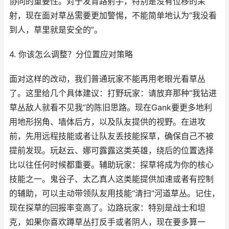
协同的重要性。对于发育路射手，特别是没有位移的呆
射，现在面对草丛需要更加警惕，不能简单地认为“我没看
到人，草里就是安全的”。
4. 你该怎么调整？分位置应对策略
面对这样的改动，我们普通玩家不能再用老眼光看草丛
了。这里给几个具体建议：打野玩家：请放弃那种“我钻进
草丛敌人就看不见我”的陈旧思路。现在Gank要更多地利
用地形拐角、墙体后方，以及队友提供的视野。在进攻
前，先用远程技能或者让队友丢技能探草，确保自己不被
提前发现。玩赵云、娜可露露这类英雄，绕后的位置选择
比以往任何时候都重要。辅助玩家：探草将成为你的核心
技能之一。鬼谷子、太乙真人这类能提供加速或者有控制
的辅助，可以主动带领队友用技能“清扫”河道草丛。记住，
现在探草的回报率变高了。边路玩家：特别是战士和坦
克，如果你喜欢蹲草丛打反手或者阴人，现在要多算一