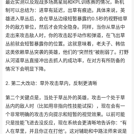
最近实测以及观战多场高星局和KPL训练赛的情况，新机
制可以总结为：进草有延迟，出草有痕迹。具体来说，英
雄进入草丛后，会在草丛边缘短暂暴露约0.5秒的视野给草
外的敌方单位，然后才会完全隐身。同样，当你从草丛中
走出来攻击敌人时，你的攻击起手动作和弹道，在飞出草
丛前就会短暂暴露你的位置。这就意味着，老夫子、韩信
这类依赖草丛突袭的英雄，他们的“突然性”被削弱了。打野
从河道草丛直接冲出去抓人的成功率，在对方有所防备的
情况下会明显下降。
2. 第二大改动：草外攻击草内，反制更清晰
第二个关键点是，当处于草丛外的英雄，攻击一个处于草
丛内的敌人时（比如用非指向性技能试探），现在会有一
个非常明确的攻击方向提示和短暂的视觉效果。以前可能
只是技能飞进去没反应，现在系统会更清晰地告诉你：“有
人在草里，并且你正在打他”。这对辅助和中路法师来说是