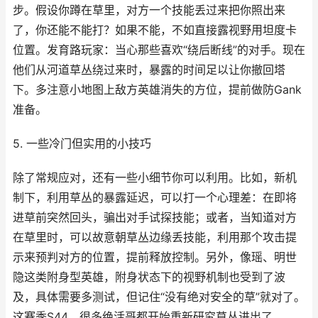
步。假设你蹲在草里，对方一个技能丢过来把你照出来
了，你还能不能打？如果不能，不如直接露视野用坦度卡
位置。发育路玩家：当心那些喜欢“绕后断线”的对手。现在
他们从河道草丛绕过来时，暴露的时间足以让你撤回塔
下。多注意小地图上敌方英雄消失的方位，提前做防Gank
准备。
5. 一些冷门但实用的小技巧
除了常规应对，还有一些小细节你可以利用。比如，新机
制下，利用草丛的暴露延迟，可以打一个心理差：在即将
进草前突然回头，骗出对手试探技能；或者，当知道对方
在草里时，可以故意朝草丛边缘丢技能，利用那个攻击提
示来预判对方的位置，提前释放控制。另外，像瑶、明世
隐这类附身型英雄，附身状态下的视野机制也受到了波
及，具体需要多测试，但记住“没有绝对安全的草”就对了。
这赛季S44，很多绝活哥都开始重新研究草丛进出了。