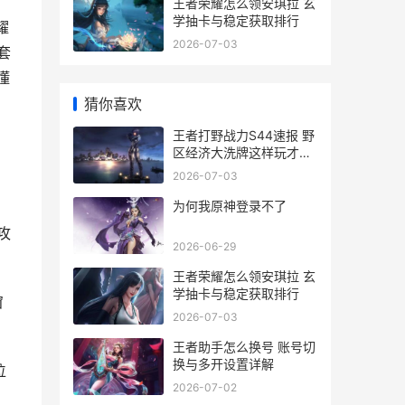
王者荣耀怎么领安琪拉 玄
学抽卡与稳定获取排行
耀
2026-07-03
套
懂
猜你喜欢
王者打野战力S44速报 野
区经济大洗牌这样玩才不
亏
2026-07-03
为何我原神登录不了
攻
2026-06-29
王者荣耀怎么领安琪拉 玄
学抽卡与稳定获取排行
窗
2026-07-03
王者助手怎么换号 账号切
换与多开设置详解
位
2026-07-02