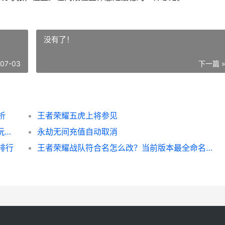
没有了！
-07-03
下一篇 
析
王者荣耀五虎上将参见
王者打野战力S44速报 野区经济大洗牌这样玩才不亏
永劫无间充值自动取消
排行
王者荣耀战队符合名怎么改？当前版本最全命名攻略