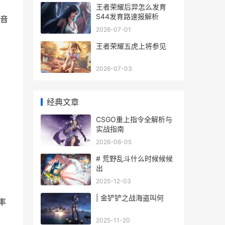
王者荣耀后羿怎么发育
S44发育路速报解析
音
2026-07-01
王者荣耀五虎上将参见
2026-07-03
经典文章
CSGO重上指令全解析与
实战指南
2026-06-05
# 荒野乱斗什么时候候候
出
2025-12-03
| 金铲铲之战海盗叫何
率
2025-11-20