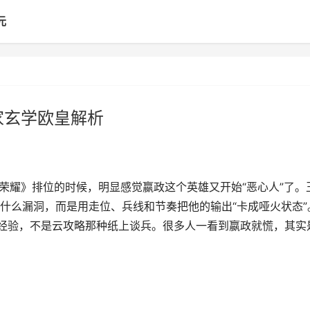
元
家玄学欧皇解析
荣耀》排位的时候，明显感觉嬴政这个英雄又开始“恶心人”了。
什么漏洞，而是用走位、兵线和节奏把他的输出“卡成哑火状态”
经验，不是云攻略那种纸上谈兵。很多人一看到嬴政就慌，其实是