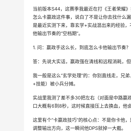
当前版本S44，这赛季我最近在打《王者荣耀》
怎么卡嬴政这件事，说白了不是让你去找什么漏
是最近实测下来，靠玄学+实战混出来的经验，
他输出节奏的“空档期”。
1. 问：嬴政手这么长，到底怎么卡他输出节奏？
答：先说大实话，嬴政强在清线和远程消耗，但
我一般是这么“玄学处理”的：你别直线走，兄
+技能）被小兵分摊。
实战里我测了差不多30把左右（对面是中路嬴
口大概有6到8秒，这时候直接压上去换血，他
这里有个“卡嬴政技巧”的核心点：不是你卡他
调整输出方向，这一瞬间他DPS就掉一大截。