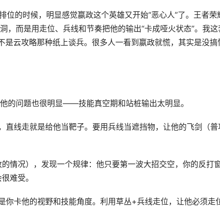
排位的时候，明显感觉嬴政这个英雄又开始“恶心人”了。王者荣
洞，而是用走位、兵线和节奏把他的输出“卡成哑火状态”。我这
不是云攻略那种纸上谈兵。很多人一看到嬴政就慌，其实是没搞
他的问题也很明显——技能真空期和站桩输出太明显。
弟，直线走就是给他当靶子。要用兵线当遮挡物，让他的飞剑（普
政的情况），发现一个规律：他只要第一波大招交空，你的反打
会很难受。
，是你卡他的视野和技能角度。利用草丛+兵线走位，让他必须走