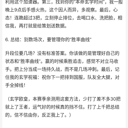
利用这个加速器。第三，找到你的“本命玄学时间”，我一般
晚上9点后手感火热，这个因人而异，多观察。最后，心
态！连跪超过3把，立刻停止排位，去喝口水、洗把脸，相
信我，再打就是给策划送数据。
6. 总结：别数场次，要管理你的“胜率曲线”
升段位要几场？没有标准答案。你该做的是管理好自己的
状态和“胜率曲线”。赢的时候乘胜追击，感觉不对立马收
手。把上分当成一场持久战，而不是几场冲刺。最后，记
住我的玄学祝福：祝你下一把排到国服，队友全大腿，对
手全掉线！
（玄学欧皇，本赛季亲测用这套方法，少打了差不多30把
就上了王者，运气好的时候真的挡不住。打了上千把总结
的，信不信由你，反正我上了。）