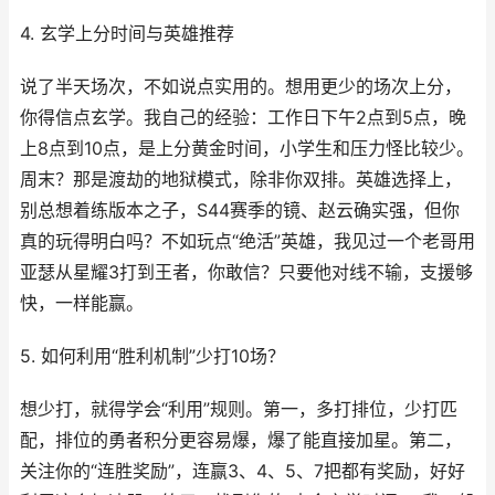
4. 玄学上分时间与英雄推荐
说了半天场次，不如说点实用的。想用更少的场次上分，
你得信点玄学。我自己的经验：工作日下午2点到5点，晚
上8点到10点，是上分黄金时间，小学生和压力怪比较少。
周末？那是渡劫的地狱模式，除非你双排。英雄选择上，
别总想着练版本之子，S44赛季的镜、赵云确实强，但你
真的玩得明白吗？不如玩点“绝活”英雄，我见过一个老哥用
亚瑟从星耀3打到王者，你敢信？只要他对线不输，支援够
快，一样能赢。
5. 如何利用“胜利机制”少打10场？
想少打，就得学会“利用”规则。第一，多打排位，少打匹
配，排位的勇者积分更容易爆，爆了能直接加星。第二，
关注你的“连胜奖励”，连赢3、4、5、7把都有奖励，好好