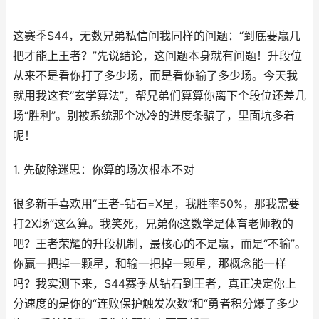
这赛季S44，无数兄弟私信问我同样的问题：“到底要赢几
把才能上王者？”先说结论，这问题本身就有问题！升段位
从来不是看你打了多少场，而是看你输了多少场。今天我
就用我这套“玄学算法”，帮兄弟们算算你离下个段位还差几
场“胜利”。别被系统那个冰冷的进度条骗了，里面坑多着
呢！
1. 先破除迷思：你算的场次根本不对
很多新手喜欢用“王者-钻石=X星，我胜率50%，那我需要
打2X场”这么算。我笑死，兄弟你这数学是体育老师教的
吧？王者荣耀的升段机制，最核心的不是赢，而是“不输”。
你赢一把掉一颗星，和输一把掉一颗星，那概念能一样
吗？我实测下来，S44赛季从钻石到王者，真正决定你上
分速度的是你的“连败保护触发次数”和“勇者积分爆了多少