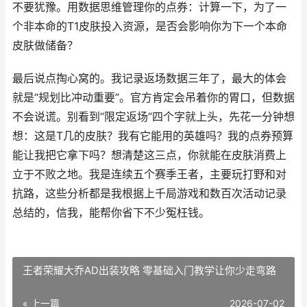
不要犹豫。用数据思维管理你的点券：计算一下，为了一
个非本命的T1皮肤投入资源，是否会影响你为下一个本命
皮肤做储备？
最后说点掏心窝的。我记录返场数据三年了，最大的体会
就是“规划比冲动重要”。官方肯定会吊着你的胃口，但数据
不会说谎。别看到“限定返场”四个字就上头，先花一分钟想
想：这是T几的皮肤？我有它能用的英雄吗？我的点券预算
能让我把它拿下吗？想清楚这三点，你就能在皮肤消费上
立于不败之地。我是连续五个赛季王者，主要玩打野和对
抗路，这些分析都是我根据上千局游戏和数百次活动记录
总结的，信我，能帮你省下不少冤枉钱。
王者荣耀大乔AD出装攻略 零基础入门教学让你少走弯路
« 上一篇
2026-07-02