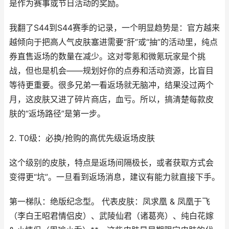
是作为赛事或节日活动的奖励。
我翻了S44到S44赛季的记录，一个明显趋势是：官方越来
越倾向于把高人气皮肤塞进需要“肝”或“抽”的活动里，纯点
券直售返场的数量在减少。这对零氪和微氪玩家是个挑
战，但也是机会——规划好你的点券和活动资源，比盲目
等待更重要。很多兄弟一看返场就无脑冲，结果没过两个
月，这皮肤又进了碎片商店，血亏。所以，搞清楚每款皮
肤的“返场路径”是第一步。
2. T0级：必换/抢购的高优先级返场皮肤
这个级别的皮肤，特点是返场间隔极长，或者获取方式会
变得更“坑”。一旦看到返场消息，建议有能力就直接下手。
第一梯队：绝版纪念型。 代表皮肤：凤求凰 & 凤凰于飞
（李白王昭君情侣皮）、武陵仙君（诸葛亮）、纯白花嫁