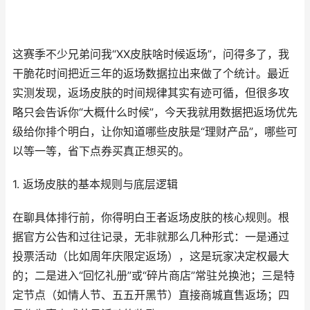
这赛季不少兄弟问我“XX皮肤啥时候返场”，问得多了，我
干脆花时间把近三年的返场数据拉出来做了个统计。最近
实测发现，返场皮肤的时间规律其实有迹可循，但很多攻
略只会告诉你“大概什么时候”，今天我就用数据把返场优先
级给你排个明白，让你知道哪些皮肤是“理财产品”，哪些可
以等一等，省下点券买真正想买的。
1. 返场皮肤的基本规则与底层逻辑
在聊具体排行前，你得明白王者返场皮肤的核心规则。根
据官方公告和过往记录，无非就那么几种形式：一是通过
投票活动（比如周年庆限定返场），这是玩家决定权最大
的；二是进入“回忆礼册”或“碎片商店”常驻兑换池；三是特
定节点（如情人节、五五开黑节）直接商城直售返场；四