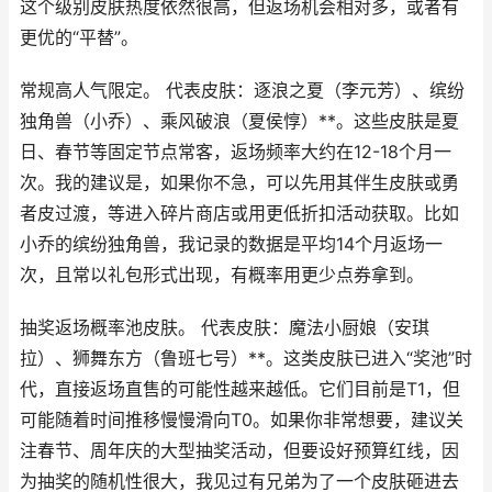
这个级别皮肤热度依然很高，但返场机会相对多，或者有
更优的“平替”。
常规高人气限定。 代表皮肤：逐浪之夏（李元芳）、缤纷
独角兽（小乔）、乘风破浪（夏侯惇）**。这些皮肤是夏
日、春节等固定节点常客，返场频率大约在12-18个月一
次。我的建议是，如果你不急，可以先用其伴生皮肤或勇
者皮过渡，等进入碎片商店或用更低折扣活动获取。比如
小乔的缤纷独角兽，我记录的数据是平均14个月返场一
次，且常以礼包形式出现，有概率用更少点券拿到。
抽奖返场概率池皮肤。 代表皮肤：魔法小厨娘（安琪
拉）、狮舞东方（鲁班七号）**。这类皮肤已进入“奖池”时
代，直接返场直售的可能性越来越低。它们目前是T1，但
可能随着时间推移慢慢滑向T0。如果你非常想要，建议关
注春节、周年庆的大型抽奖活动，但要设好预算红线，因
为抽奖的随机性很大，我见过有兄弟为了一个皮肤砸进去