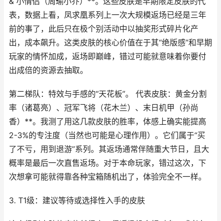
& 小情侣（周瑜小乔）**。这些皮肤是早期限定皮肤的代
表，数据上看，凤求凰系列上一次大规模返场已经是三年
前的事了，此后只在极个别活动中以抽奖形式碎片化产
出，成本飙升。这类皮肤的核心价值在于其“绝版感”和早期
玩家的情怀加成，返场即巅峰，错过可能就意味着你要付
出成倍的资源去抽取。
第二梯队：特效与手感的“天花板”。 代表皮肤：黄金分割
率（诸葛亮）、冠军飞将（花木兰）、末日机甲（孙尚
香）**。我测了用这几款皮肤的胜率，体感上确实能提高
2-3%的专注度（当然也可能是心理作用）。它们属于“买
了不亏，用到退游”系列。其返场通常伴随重大节日，且大
概率是最后一次直售返场。对于本命玩家，错过这次，下
次想拿可能就得靠各种宝箱随机出了，体验完全不一样。
3. T1级：建议等待或选择性入手的皮肤