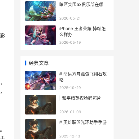
暗区突围ax俱乐部在哪
2026-05-21
iPhone 王者荣耀 掉帧怎
么样办
影
2026-05-19
经典文章
# 命运方舟孤傲飞翔石攻
略
，
2025-10-29
，
| 和平精英捏脸码照片
2026-01-09
# 英雄联盟光环助手手游
。
2025-12-13
击