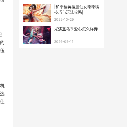
|和平精英捏脸仙女嘟嘟嘴
技巧与玩法攻略|
2025-10-29
光遇圣岛季爱心怎么样弄
配
2026-05-11
的
伍
机
选
佳