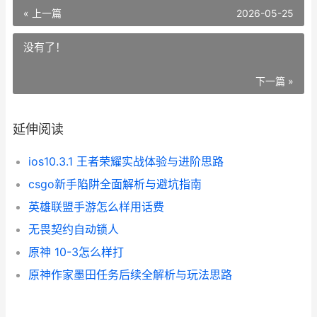
« 上一篇
2026-05-25
没有了！
下一篇 »
延伸阅读
ios10.3.1 王者荣耀实战体验与进阶思路
csgo新手陷阱全面解析与避坑指南
英雄联盟手游怎么样用话费
无畏契约自动锁人
原神 10-3怎么样打
原神作家墨田任务后续全解析与玩法思路