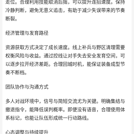
走位。合理利用技能取消后摇，可以提升连招速度。保持
冷静判断，避免无意义追击，有助于减少失误带来的节奏
断裂。
经济管理与发育路径
资源获取方式决定了成长速度。线上补兵与野区清理需要
权衡风险与收益。通过控线让对手失去安全发育空间，可
以逐步拉开经济差距。合理回城时机，能保证装备成型节
奏不断档。
团队协作与沟通方式
多人对战环境中，信号与简短交流尤为关键。明确集结与
撤退指令，能降低误判概率。即便没有语音，合理使用体
系标记，也能让队伍形成统一行动路线。
心态调整与持续提升