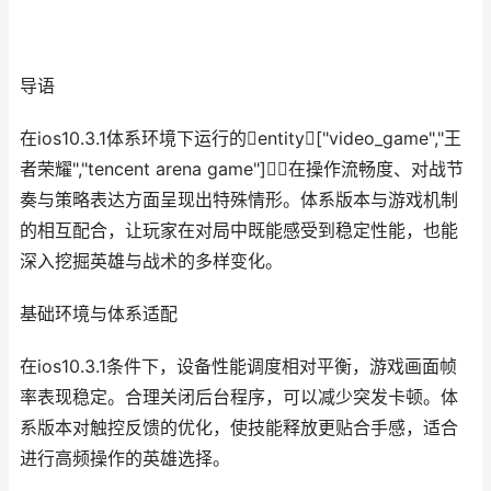
导语
在ios10.3.1体系环境下运行的entity["video_game","王
者荣耀","tencent arena game"]，在操作流畅度、对战节
奏与策略表达方面呈现出特殊情形。体系版本与游戏机制
的相互配合，让玩家在对局中既能感受到稳定性能，也能
深入挖掘英雄与战术的多样变化。
基础环境与体系适配
在ios10.3.1条件下，设备性能调度相对平衡，游戏画面帧
率表现稳定。合理关闭后台程序，可以减少突发卡顿。体
系版本对触控反馈的优化，使技能释放更贴合手感，适合
进行高频操作的英雄选择。