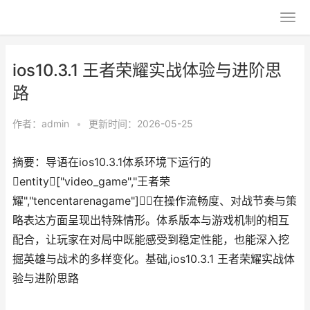
ios10.3.1 王者荣耀实战体验与进阶思
路
作者：
admin
•
更新时间：2026-05-25
摘要：导语在ios10.3.1体系环境下运行的
entity["video_game","王者荣
耀","tencentarenagame"]，在操作流畅度、对战节奏与策
略表达方面呈现出特殊情形。体系版本与游戏机制的相互
配合，让玩家在对局中既能感受到稳定性能，也能深入挖
掘英雄与战术的多样变化。基础,ios10.3.1 王者荣耀实战体
验与进阶思路