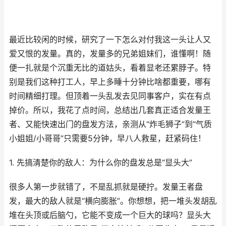
最近比较闲的时候，研究了一下怎么对付我这一头让人又
爱又恨的发量。真的，发量多的兄弟姐妹们，谁懂啊！随
便一扎就是个沉重无比的道姑头，看着显老还累脖子。特
别是我们这种打工人，早上多睡十分钟比啥都重要，哪有
时间精细打理。但顶着一头乱发去见同事客户，实在有点
掉价。所以，我花了点时间，总结出几套真正适合发量王
者、又能快速出门的盘发方法，亲测从“炸毛狮子”到“气质
小姐姐/小哥哥”只需要5分钟，早八人救星，赶紧码住！
1. 先搞清楚你的敌人：为什么你的盘发总是“显头大”
很多人第一步就错了，不是乱抓就是硬拧。发量王者盘
发，最大的敌人就是“横向膨胀”。你想想，把一堆头发胡乱
堆在头顶或后脑勺，它能不变成一个巨大的球吗？显头大