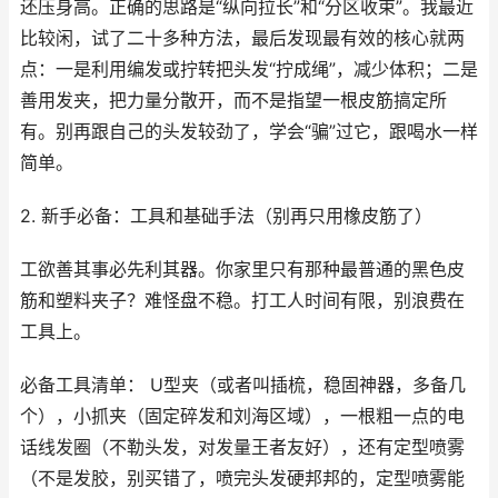
还压身高。正确的思路是“纵向拉长”和“分区收束”。我最近
比较闲，试了二十多种方法，最后发现最有效的核心就两
点：一是利用编发或拧转把头发“拧成绳”，减少体积；二是
善用发夹，把力量分散开，而不是指望一根皮筋搞定所
有。别再跟自己的头发较劲了，学会“骗”过它，跟喝水一样
简单。
2. 新手必备：工具和基础手法（别再只用橡皮筋了）
工欲善其事必先利其器。你家里只有那种最普通的黑色皮
筋和塑料夹子？难怪盘不稳。打工人时间有限，别浪费在
工具上。
必备工具清单： U型夹（或者叫插梳，稳固神器，多备几
个），小抓夹（固定碎发和刘海区域），一根粗一点的电
话线发圈（不勒头发，对发量王者友好），还有定型喷雾
（不是发胶，别买错了，喷完头发硬邦邦的，定型喷雾能