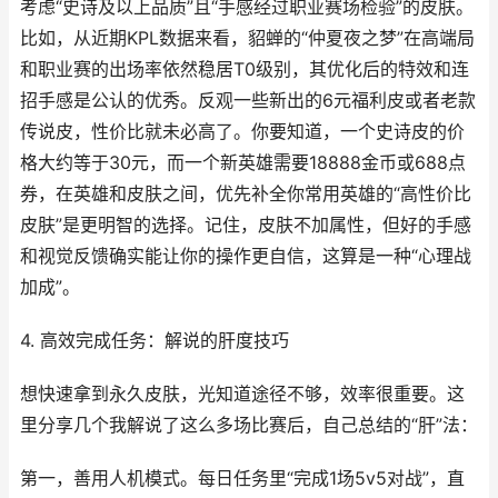
考虑“史诗及以上品质”且“手感经过职业赛场检验”的皮肤。
比如，从近期KPL数据来看，貂蝉的“仲夏夜之梦”在高端局
和职业赛的出场率依然稳居T0级别，其优化后的特效和连
招手感是公认的优秀。反观一些新出的6元福利皮或者老款
传说皮，性价比就未必高了。你要知道，一个史诗皮的价
格大约等于30元，而一个新英雄需要18888金币或688点
券，在英雄和皮肤之间，优先补全你常用英雄的“高性价比
皮肤”是更明智的选择。记住，皮肤不加属性，但好的手感
和视觉反馈确实能让你的操作更自信，这算是一种“心理战
加成”。
4. 高效完成任务：解说的肝度技巧
想快速拿到永久皮肤，光知道途径不够，效率很重要。这
里分享几个我解说了这么多场比赛后，自己总结的“肝”法：
第一，善用人机模式。每日任务里“完成1场5v5对战”，直