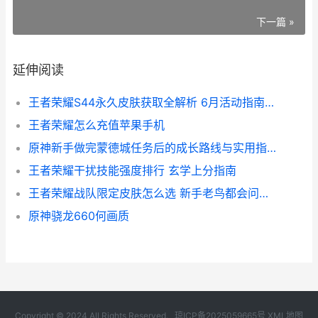
下一篇 »
延伸阅读
王者荣耀S44永久皮肤获取全解析 6月活动指南与性价比分析
王者荣耀怎么充值苹果手机
原神新手做完蒙德城任务后的成长路线与实用指引
王者荣耀干扰技能强度排行 玄学上分指南
王者荣耀战队限定皮肤怎么选 新手老鸟都会问的几个实在问题
原神骁龙660何画质
Copyright © 2024 All Rights Reserved.
琼ICP备2025059665号
XML地图