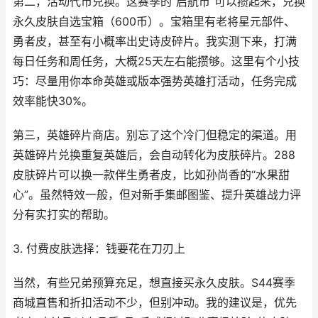
第二，活动代币兑换。这赛季的“启航币”可以攒起来，兑换
永久皮肤自选宝箱（600币）。宝箱里有老将星元部件、
勇者皮，甚至有小概率出史诗皮碎片。我实测下来，打满
每日任务和周任务，大概25天左右能攒够。这里有个小技
巧：尽量用你本命英雄或版本强势英雄打活动，任务完成
效率能快30%。
第三，英雄碎片商店。别忘了这个冷门但稳定的渠道。用
英雄碎片兑换重复英雄后，会自动转化为皮肤碎片。288
皮肤碎片可以换一款伴生勇者皮，比如孙尚香的“水果甜
心”。虽然特效一般，但对新手集邮图鉴、提升英雄战力评
分有实打实的帮助。
3. 付费皮肤选择：钱要花在刀刃上
当然，有些兄弟预算充足，想直接买永久皮肤。S44赛季
商城直售和折扣活动不少，但别冲动。我的建议是，优先