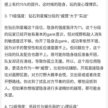
感上有约15%的提升。这时候的隐身，玩的是心理博弈。
3. T1级强度：钻石到星耀分段的“威慑”大于“实战”
在钻石到星耀这个段位，隐身的强度我评为T1。这个分段
的玩家已经开始有基本的gank意识，但对视野和敌人消失
的敏感度还不够。你开了隐身去gank，成功率依然不错，
因为对手的警觉性和反应速度跟不上。但问题在于，这个
分段的队友配合也跟不上。很可能你隐身绕后准备开团，
队友却还在清线，导致你孤立无援。所以，这个段位用隐
身，更适合作为一种“威慑”。比如你玩辅助，开局直接隐身
往对面野区跑，对方打野大概率会慌，交出惩戒或者改变
开野路线。你达到了扰乱对方节奏的目的，哪怕没抓到
人。但如果你想指望隐身进行多波精妙的越塔，那可能会
失望。
4. T2级强度：低段位与娱乐局的“心理玩具”