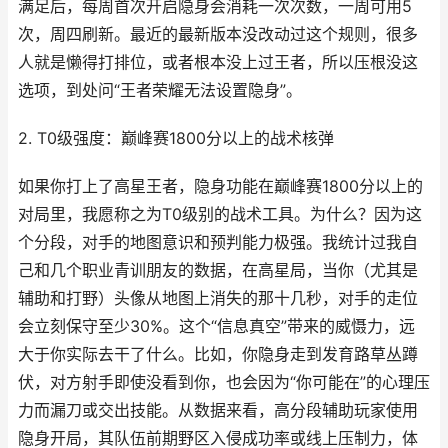
满足后，每周首次开启隐身会消耗一次次数，一周可用5
次，周四刷新。最近的最新版本没改动过这个规则，很多
人就是懒得打排位，或者根本没上过王者，所以压根没这
选项，到处问“王者荣耀无法设置隐身”。
2. T0级强度：巅峰赛1800分以上的战术核弹
如果你打上了高星王者，隐身功能在巅峰赛1800分以上的
对局里，我愿称之为T0级别的战术工具。为什么？因为这
个分段，对手的地图意识和预判能力极强。我统计过我自
己和几个职业青训朋友的数据，在高星局，当你（尤其是
辅助和打野）头像从地图上消失的那十几秒，对手的走位
会立刻保守至少30%。这个“信息真空”带来的威慑力，远
大于你实际去干了什么。比如，你隐身走到发育路草丛蹲
伏，对方射手即使没看到你，也会因为“你可能在”的心理压
力而漏刀或交出技能。从数据来看，高分段辅助玩家使用
隐身开局，其队伍前期野区入侵成功率或线上压制力，体