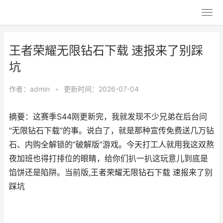
王者荣耀无限钻石下载 速报来了别踩
坑
作者：
admin
•
更新时间：2026-07-04
摘要：这赛季S44刚更新完，我就发现不少兄弟在后台问
“无限钻石下载”的事。说白了，就是那种宣传免费送几万钻
石、内购全解锁的“破解版”游戏。今天打工人就用我这双熬
夜加班也得打排位的眼睛，给你们扒一扒这玩意儿到底是
馅饼还是陷阱。当前版,王者荣耀无限钻石下载 速报来了别
踩坑