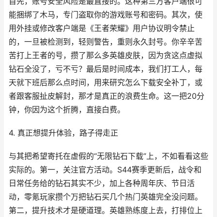
首先，账号安全风险是最直接的。这种第三方客户端很可
能捆绑了木马，专门盗取你的游戏账号和密码。其次，使
用外挂或修改客户端是《王者荣耀》用户协议明令禁止
的，一旦被检测到，轻则警告，重则永久封号。你辛辛苦
苦打上王者的号，攒了那么多英雄皮肤，因为贪这点虚拟
钻石全没了，亏不亏？最后是时间成本，我们打工人，每
天就下班后那么点时间，用来研究怎么下载安全补丁，或
者跟客服扯皮解封，那才是真正的浪费生命。这一把20分
钟，你因为这个折腾，直接白费。
4. 真正想提升体验，路子得走正
与其把希望寄托在虚假的“无限钻石下载”上，不如看看这些
实际的。第一，关注官方活动。S44赛季更新后，战令和
日常任务给的钻石其实不少，加上各种周年庆、节日活
动，零氪玩家攒个万把钻石买几个热门英雄完全没问题。
第二，提升技术才是硬道理。英雄熟练度上去，打排位上