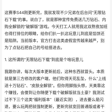
这赛季S44刚更新完，我就发现不少兄弟在后台问“无限钻
石下载”的事。说白了，就是那种宣传免费送几万钻石、内
购全解锁的“破解版”游戏。今天打工人就用我这双熬夜加班
也得打排位的眼睛，给你们扒一扒这玩意儿到底是馅饼还
是陷阱。当前版本，官方打击这类虚假宣传越来越严，别
为了点钻石把自己的号给搭进去。
1. 这所谓的“无限钻石下载”到底是个啥玩意儿
我跟你讲，每次大版本更新前后，这种东西就冒头。本质
就是第三方修改的客户端，他们吹得天花乱坠，什么“上线
送十万钻石”、“皮肤全解锁”。但你用脚指头想，天美靠这
个赚钱，会傻到让你随便下载个破解版就当土豪？我测试
过不下三个这类“福利版本”（最近实测），进去要么是闪
退，要么玩两把就强制更新，更新完就变回普通版或者干