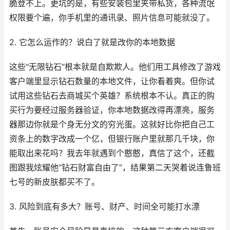
脆登不上。更坑的是，有些安装包里夹带私货，各种流氓
权限要个遍，你手机里的通讯录、照片信息可能就没了。
2. 它怎么运作的？说白了就是改你的本地数据
这些“无限钻石”根本就是自欺欺人。他们用工具修改了游戏
客户端里显示钻石数量的本地文件，让你看着爽。但你试
试用这些钻石去商城买个英雄？系统根本不认。真正的购
买行为要经过服务器验证，你本地数据改得再漂亮，服务
器那边你就是个身无分文的穷光蛋。这就好比你把自己工
资条上的数字改成一个亿，但银行账户里就那几千块，你
能取出来花吗？我去年就遇到个憨憨，真信了这个，还截
图跟我炫耀他“钻石财富自由了”，结果第二天哭着说连鲁班
七号的新皮肤都买不了。
3. 风险到底有多大？账号、财产、时间全可能打水漂