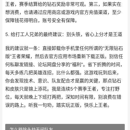
王者，赛季结算给的钻石奖励非常可观。第三，如果实在
想消费，也请通过应用商店或游戏内官方充值渠道，至少
保障钱花得明白，账号安全有保障。
5. 给打工人兄弟的最终建议：别头铁，省心上分才是王道
我的建议就一条：直接卸载你手机里任何所谓的“无限钻石
版”王者荣耀，然后去官方应用市场重新下载正版。别信任
何私聊发链接、论坛网盘分享的“福利”。省下折腾的时间，
每天多练几把英雄连招，比什么都强。这游戏玩到后来，
你会发现技术、意识、队友配合才是赢的关键，那点钻石
和皮肤只是锦上添花。我是连续5个赛季王者，专注打野
位，每天就晚上下班打两把，深知时间有限，别浪费在错
误的路上。听我一句劝，踏实玩正版，快乐上王者。
怎么移除永劫无间队友