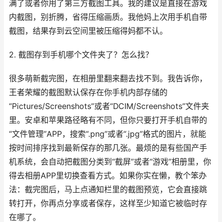
满了或者你用了第三方截图工具。我的建议是直接在游戏
内截图，别折腾，省得压缩画质。我他妈上次用手机自带
截图，结果存到云空间里被压缩得妈都不认。
2. 截图存到手机哪个文件夹了？怎么找？
很多萌新截完图，在相册里翻来翻去找不到。我告诉你，
王者荣耀的截图默认保存在你手机内部存储的
“Pictures/Screenshots”或者“DCIM/Screenshots”文件夹
里。安卓和苹果路径略有不同，但你只要打开手机自带的
“文件管理”APP，搜索“.png”或者“.jpg”格式的图片，就能
按时间排序找到最新保存的那几张。最烦的是有些国产手
机系统，会自动把截图分类到“截屏”或者“游戏”相册里，你
得去相册APP里切换查看方式。如果你实在懒，教个笨办
法：截完图后，马上点通知栏里的截图预览，它会直接跳
转打开，你再点分享或者保存，这样至少知道它被临时存
在哪了。