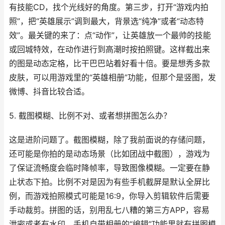
有技能CD，找个光线好的角度。第三步，打开“游戏内拍
照”，把“英雄展示”调到最大，背景选“纯净”或者“动态特
效”。最关键的来了：点“动作”，让英雄放一个最帅的技能
或回城特效，在动作进行到高潮时按拍照键。这样截出来
的图是动态定格，比干巴巴站着好看十倍。要是想秀多款
皮肤，可以用游戏里的“英雄相册”功能，但那个是竖图，发
微博、抖音比较合适。
5. 截图模糊、比例不对、或者想拼图怎么办？
这是进阶问题了。截图模糊，除了我前面说的存储问题，
还可能是你拍的是动态场景（比如团战中截图），游戏为
了保证流畅度会临时降帧率，导致图像模糊。一定要在静
止状态下拍。比例不对是因为有些手机截屏是默认全屏比
例，而游戏拍照模式可能是16:9，你导入剪辑软件后需要
手动裁剪。拼图的话，别用乱七八糟的第三方APP，容易
泄密或者有水印。手机自带相册的“编辑”功能里就有拼图模