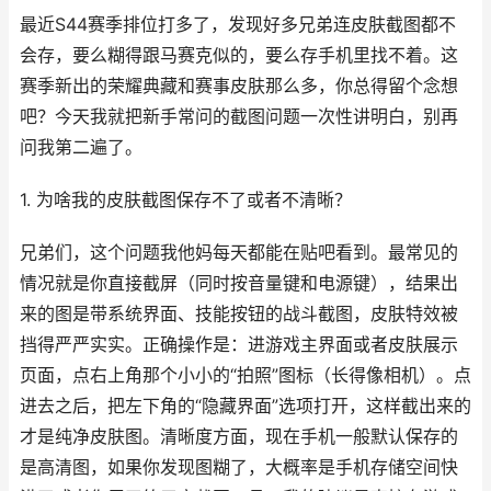
最近S44赛季排位打多了，发现好多兄弟连皮肤截图都不
会存，要么糊得跟马赛克似的，要么存手机里找不着。这
赛季新出的荣耀典藏和赛事皮肤那么多，你总得留个念想
吧？今天我就把新手常问的截图问题一次性讲明白，别再
问我第二遍了。
1. 为啥我的皮肤截图保存不了或者不清晰？
兄弟们，这个问题我他妈每天都能在贴吧看到。最常见的
情况就是你直接截屏（同时按音量键和电源键），结果出
来的图是带系统界面、技能按钮的战斗截图，皮肤特效被
挡得严严实实。正确操作是：进游戏主界面或者皮肤展示
页面，点右上角那个小小的“拍照”图标（长得像相机）。点
进去之后，把左下角的“隐藏界面”选项打开，这样截出来的
才是纯净皮肤图。清晰度方面，现在手机一般默认保存的
是高清图，如果你发现图糊了，大概率是手机存储空间快