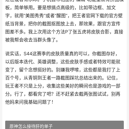
板，简单够用。要是想搞点高级的，比如带边框、加文
字，就用“美图秀秀”或者“醒图”，把王者官网下载的官方壁
纸当背景，把你的截图抠图放上去，那效果，跟官方宣传
图差不多。我上次用这个方法P了张五虎将皮肤合影，直接
被我帮会收去当群头像了。
说实话，S44这赛季的皮肤质量真的可以，你截图存好，
以后版本迭代、英雄调整，这些皮肤手感或者特效可能就
变了，留个念想挺好的。别嫌我啰嗦，这些都是我打了上
百个号，从青铜到王者一路截图踩坑总结出来的。记住，
玩王者不只是上分，收集这些美好的瞬间也是游戏的一部
分。行了，都看完了吧？还不赶紧去截两张图试试，别再
他妈来问我基础问题了！
原神怎么接待肝的单子