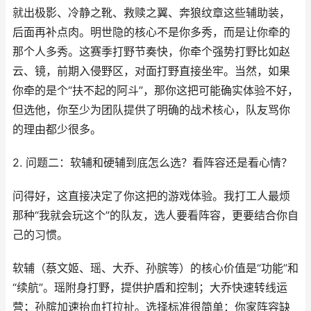
就出极影、冷静之靴、救赎之翼、奔狼纹章这些辅助装，
后面再补点肉。明世隐的核心不是你多秀，而是让你牵的
那个人多秀。这赛季打野节奏快，你牵个强势打野比如赵
云、镜，前期入侵野区，对面打野直接坐牢。当然，如果
你牵的是个“扶不起的阿斗”，那你这把可能确实体验不好，
但选他，你至少为团队提供了明确的战术核心，队友骂你
的理由都少很多。
2. 问题二：软辅和硬辅到底怎么选？看阵容还是看心情？
问得好，这直接决定了你这把的游戏体验。我打工人最烦
那种“我就会玩这个”的队友，选人要看阵容，更要结合你自
己的习惯。
软辅（蔡文姬、瑶、大乔、孙膑等）的核心价值是“功能”和
“续航”。瑶附身打野，提供护盾和控制；大乔快速转线运
营；孙膑加速抬血打拉扯。选择标准很简单：你家阵容缺