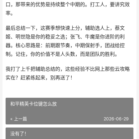
口，那带来的优势是持续整个中期的。打工人，要讲究效
率。
最后总结一下，这赛季想快速上分，辅助选人上，蔡文
姬、明世隐是你的稳妥之选；张飞、牛魔是你进阶的利
器。核心思路是：前期跟节奏，中期保射手，团战给控
制。记住，你的价值不是人头数，而是团队的胜利。
我打了上千把辅助总结的，这些经验不比网上那些云攻略
实在？赶紧练起来，别再送了！
和平精英卡位键怎么放
« 上一篇
2026-06-29
没有了！