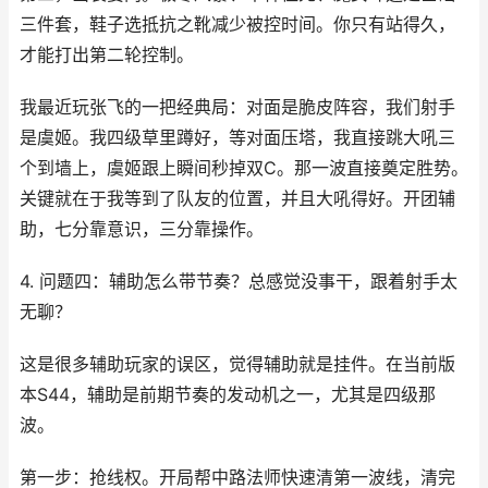
三件套，鞋子选抵抗之靴减少被控时间。你只有站得久，
才能打出第二轮控制。
我最近玩张飞的一把经典局：对面是脆皮阵容，我们射手
是虞姬。我四级草里蹲好，等对面压塔，我直接跳大吼三
个到墙上，虞姬跟上瞬间秒掉双C。那一波直接奠定胜势。
关键就在于我等到了队友的位置，并且大吼得好。开团辅
助，七分靠意识，三分靠操作。
4. 问题四：辅助怎么带节奏？总感觉没事干，跟着射手太
无聊？
这是很多辅助玩家的误区，觉得辅助就是挂件。在当前版
本S44，辅助是前期节奏的发动机之一，尤其是四级那
波。
第一步：抢线权。开局帮中路法师快速清第一波线，清完