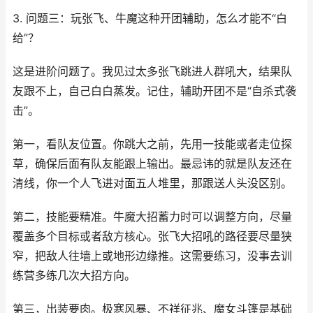
3. 问题三：玩张飞、牛魔这种开团辅助，怎么才能不“白
给”？
这是进阶问题了。我见过太多张飞跳进人群吼大，结果队
友跟不上，自己白白蒸发。记住，辅助开团不是“自杀式袭
击”。
第一，看队友位置。你跳大之前，先用一技能或者走位探
草，确保后面有队友能跟上输出。最忌讳的就是队友还在
清线，你一个人飞进对面五人堆里，那跟送人头没区别。
第二，技能要精准。牛魔大招蓄力时可以调整方向，尽量
覆盖多个目标或者敌方核心。张飞大招吼的路径要尽量狭
窄，把敌人往墙上或地形边缘推。这需要练习，没事去训
练营多练几次大招方向。
第三，出装要肉。极寒风暴、不祥征兆、魔女斗篷是基础