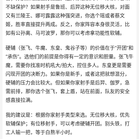
不缺保护？如果射手是鲁班、后羿这种无位移大核，对面
又有兰陵王、娜可露露这种强突进，你选个瑶或者蔡文
姬，胜率直接提升两成。反之，你家阵容本身很灵活，比
如有公孙离、马可波罗，那你可以考虑拿功能性软辅。
硬辅（张飞、牛魔、东皇、鬼谷子等）的价值在于“开团”和
“承伤”。选他们的前提是你得有一定的意识和胆量。张飞牛
魔，需要你找准时机吼大/拍大，控住多人。东皇更是需要
闪现开团的决断力。如果你是新手，或者这把就想混分，
硬辅的压力会比较大。但如果你家射手是后羿、伽罗，急
需前排，那你选个张飞，套上盾，站在前面，队友的安全
感直接拉满。
我的建议是：根据你家射手类型来选。无位移大核，优先
软辅保护；有位移射手，可以考虑硬辅开团。别头铁，打
工人输一把，等于白熬半小时。