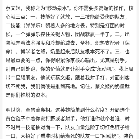
蔡文姬，我称之为“移动泉水”。你不需要多高端的操作，核
心就三点：一，技能好了就放，一三技能给受伤的队友，
二技能（弹弹乐）朝着人多的地方丢，特别是打团的时
候，一个弹弹乐控住关键人物，团战就赢一半了。二，出
装就奔着法术强度和冷却缩减去，圣杯、炽热支配者（保
命）、博学者之怒，奶量起来后队友根本死不了。三，也
是最重要的一点，你得跟紧你家核心输出，尤其是射手。
别自己到处跑，你的价值就是让射手变成“永动机”。我上周
带个星耀朋友，他就玩蔡文姬，跟着我射手打，对面刺客
切不死我，我们俩硬是推到高地。记住，蔡文姬的奶量就
是你们推塔的资本。
明世隐，牵狗流鼻祖。这英雄简单到什么程度？开局选个
黄色链子牵着你家打野或者射手，他打谁你就牵着谁，时
不时用一技能抽对面一下，队友血量危险了切红色链子给
一口，大招好了看准时机给濒死的队友一口“回魂奶”。装备