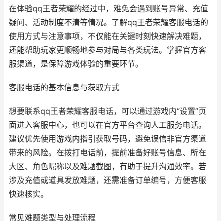
在体验qq王者荣耀的经过中，难免会遇到账号异常、充值
疑问、活动制度不清等情况。了解qq王者荣耀客服电话的
使用方式与注意事项，不仅能在关键时刻快速解决难题，
还能帮助玩家更顺畅地参与对局与各类玩法。掌握官方客
服渠道，是保障游戏体验的重要环节。
客服电话的基本信息与获取方式
想要联系qq王者荣耀客服电话，可以通过游戏内“设置”页
面进入客服中心，也可以在官方平台查询人工服务电话。
建议优先使用游戏内指引获取号码，避免误信非官方渠道
带来的风险。在拨打电话前，提前准备好账号信息、所在
大区、角色昵称以及难题截图，有助于提升沟通效率。若
涉及充值或道具发放难题，还需准备订单编号，方便客服
快速核实。
常见难题类型与处理流程