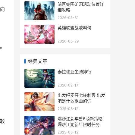
暗区突围矿洞活动位置详
向
细攻略
2026-05-31
英雄联盟战歌叫何
2026-05-29
。
经典文章
泰拉瑞亚坐骑排行
，
2026-02-17
出发吧麦芬七转刺客 出发
吧是什么歌曲的词
2025-08-12
爆炒江湖年兽6萌新策略
较
爆炒江湖新年限时任务
2025-08-12