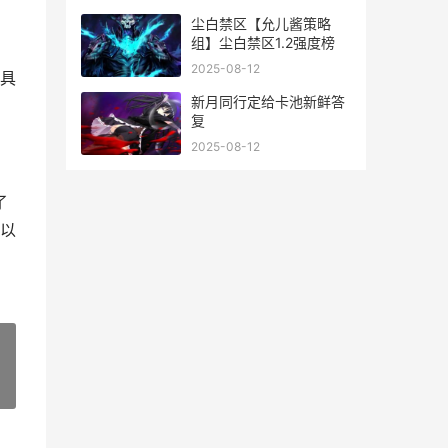
尘白禁区【允儿酱策略
组】尘白禁区1.2强度榜
2025-08-12
具
新月同行定给卡池新鲜答
复
2025-08-12
了
以
»