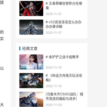
提
# 王者荣耀信誉积分在哪
看
2025-11-27
# c52该该该该怎么办办
办办算详解
的
2025-11-27
实
经典文章
# 金铲铲之战卡组教学
2025-11-16
以
# 《命运方舟毁灭玩法攻
略》
2025-11-19
|乌鲁木齐CSGO战队：城
市竞技的崛起与进步|
大
2025-11-05