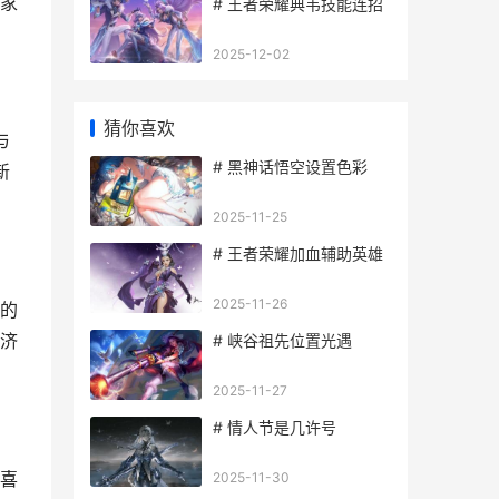
家
# 王者荣耀典韦技能连招
2025-12-02
猜你喜欢
与
# 黑神话悟空设置色彩
新
2025-11-25
# 王者荣耀加血辅助英雄
2025-11-26
的
济
# 峡谷祖先位置光遇
2025-11-27
# 情人节是几许号
喜
2025-11-30