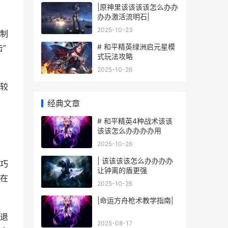
|原神里该该该该怎么办办
办办激活流明石|
2025-10-23
机制
# 和平精英绿洲启元星模
”
式玩法攻略
2025-10-26
较
经典文章
# 和平精英4种战术该该
该该怎么办办办办用
2025-10-26
| 该该该该怎么办办办办
巧
让钟离的盾更强
在
2025-10-26
|命运方舟枪术教学指南|
退
2025-08-17