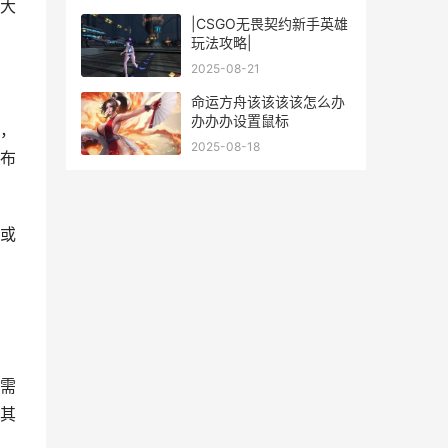
大
|CSGO无畏契约新手英雄
玩法攻略|
2025-08-21
命运方舟该该该该怎么办
办办办设置鼠标
，
2025-08-18
布
或
需
其