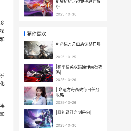
# 金铲铲之战免控羁绊解
析
2025-10-30
多
戏
猜你喜欢
家和
# 命运方舟画质调整在哪
2025-10-25
|和平精英双指操作面板攻
略|
《拳
2025-10-26
化
| 命运方舟高效每日任务
攻略
2025-10-26
事
|原神羁绊之刻是何|
和
2025-10-30