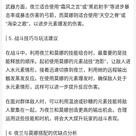
武器方面，夜兰适合使用“霜风之言”或“黑岩射手”等进步暴
击率或暴击伤害的弓箭，而莫娜则适合使用“天空之脊”或
“海染之歌”，以进步元素爆发的伤害。
| 5. 战斗技巧与玩法建议
在战斗中，利用夜兰和莫娜的技能组合时，最重要的是技
能释放的顺序。起初使用莫娜的元素战技“泡影”，让敌人进
入水元素情形，接着迅速切换到夜兰，利用她的远程输出
触发蒸发反应。在使用莫娜的元素爆发时，确保敌人处于
水元素情形，这样可以进一步提升反应伤害。
在面对群体敌人时，可以利用温迪或砂糖的元素技能将敌
人聚集在一起，为夜兰和莫娜创造更高的输出机会。合理
运用这些技能和时机，将会大大提升玩家的战斗表现。
| 6. 夜兰与莫娜搭配的优缺点分析