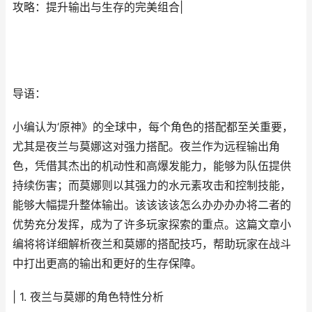
攻略：提升输出与生存的完美组合|
导语：
小编认为‘原神》的全球中，每个角色的搭配都至关重要，
尤其是夜兰与莫娜这对强力搭配。夜兰作为远程输出角
色，凭借其杰出的机动性和高爆发能力，能够为队伍提供
持续伤害；而莫娜则以其强力的水元素攻击和控制技能，
能够大幅提升整体输出。该该该该怎么办办办办将二者的
优势充分发挥，成为了许多玩家探索的重点。这篇文章小
编将将详细解析夜兰和莫娜的搭配技巧，帮助玩家在战斗
中打出更高的输出和更好的生存保障。
| 1. 夜兰与莫娜的角色特性分析