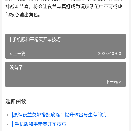
排战斗节奏，将会让夜兰与莫娜成为玩家队伍中不可或缺
的核心输出角色。
| 手机版和平精英开车技巧
« 上一篇
2025-10-03
没有了！
下一篇 »
延伸阅读
|原神夜兰莫娜搭配攻略：提升输出与生存的完美组合|
| 手机版和平精英开车技巧