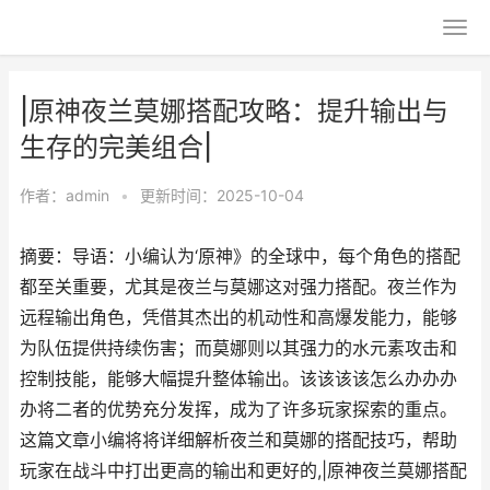
|原神夜兰莫娜搭配攻略：提升输出与
生存的完美组合|
作者：
admin
•
更新时间：2025-10-04
摘要：导语：小编认为‘原神》的全球中，每个角色的搭配
都至关重要，尤其是夜兰与莫娜这对强力搭配。夜兰作为
远程输出角色，凭借其杰出的机动性和高爆发能力，能够
为队伍提供持续伤害；而莫娜则以其强力的水元素攻击和
控制技能，能够大幅提升整体输出。该该该该怎么办办办
办将二者的优势充分发挥，成为了许多玩家探索的重点。
这篇文章小编将将详细解析夜兰和莫娜的搭配技巧，帮助
玩家在战斗中打出更高的输出和更好的,|原神夜兰莫娜搭配