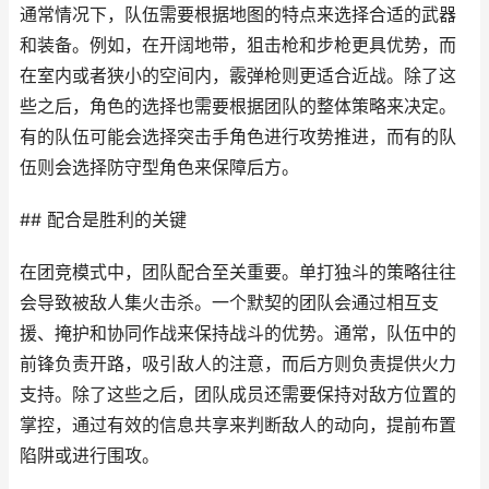
通常情况下，队伍需要根据地图的特点来选择合适的武器
和装备。例如，在开阔地带，狙击枪和步枪更具优势，而
在室内或者狭小的空间内，霰弹枪则更适合近战。除了这
些之后，角色的选择也需要根据团队的整体策略来决定。
有的队伍可能会选择突击手角色进行攻势推进，而有的队
伍则会选择防守型角色来保障后方。
## 配合是胜利的关键
在团竞模式中，团队配合至关重要。单打独斗的策略往往
会导致被敌人集火击杀。一个默契的团队会通过相互支
援、掩护和协同作战来保持战斗的优势。通常，队伍中的
前锋负责开路，吸引敌人的注意，而后方则负责提供火力
支持。除了这些之后，团队成员还需要保持对敌方位置的
掌控，通过有效的信息共享来判断敌人的动向，提前布置
陷阱或进行围攻。