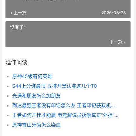
« 上一篇
2026-06-28
没有了！
下一篇 »
延伸阅读
原神45级有何英雄
S44上分谁最顶 五排开黑认准这几个T0
光遇和朋友怎么加朋友
到达最强王者没有印记怎么办 王者印记获取机制详解
王者如何开挂才能赢 电竞解说员拆解真正“外挂”级操作
原神雪山牙齿怎么染血