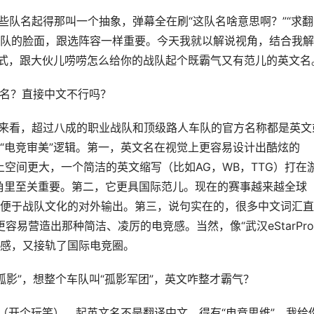
些队名起得那叫一个抽象，弹幕全在刷“这队名啥意思啊？”“求翻
战队的脸面，跟选阵容一样重要。今天我就以解说视角，结合我
形式，跟大伙儿唠唠怎么给你的战队起个既霸气又有范儿的英文名
文名？直接中文不行吗？
据来看，超过八成的职业战队和顶级路人车队的官方名称都是英文
“电竞审美”逻辑。第一，英文名在视觉上更容易设计出酷炫的
上空间更大，一个简洁的英文缩写（比如AG，WB，TTG）打在
角里至关重要。第二，它更具国际范儿。现在的赛事越来越全球
便于战队文化的对外输出。第三，说句实在的，很多中文词汇直
容易营造出那种简洁、凌厉的电竞感。当然，像“武汉eStarPro
感，又接轨了国际电竞圈。
孤影”，想整个车队叫“孤影军团”，英文咋整才霸气？
（开个玩笑）。起英文名不是翻译中文，得有“电竞思维”。我给