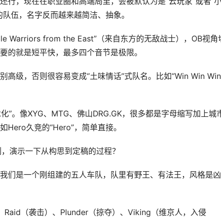
还行，现在在职业圈和高端局里，会被默认为是“云玩家”或者“
的队伍，名字反而越来越简洁、抽象。
 Warriors from the East”（来自东方的无敌战士），OB视角
要的就是短平快，最多四个音节是极限。
，否则很容易变成“土味情话”式队名。比如“Win Win Win
化”。像XYG、MTG、佛山DRG.GK，很多都是字母缩写加上城
ero久竞的“Hero”，简单直接。
例，演示一下从构思到定稿的过程？
我们是一个刚组建的五人车队，队里有野王、有法王，风格是凶
id（袭击）、Plunder（掠夺）、Viking（维京人，入侵