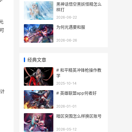
黑神话悟空黑妖怪精怎么
样打
2026-06-22
元
为何光遇要和服
词可
2026-06-26
经典文章
。
# 和平精英冲锋枪操作教
学
2025-10-14
之计
# 英雄联盟app何者好
2026-01-01
暗区突围怎么样换区账号
2026-05-12