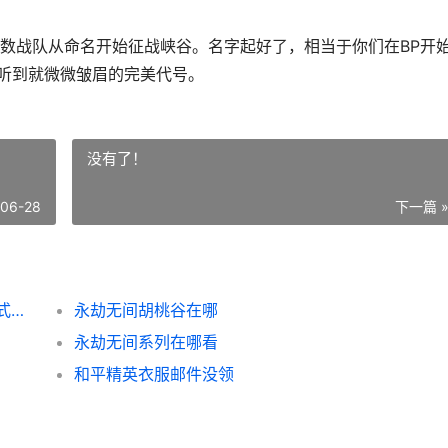
数战队从命名开始征战峡谷。名字起好了，相当于你们在BP开
手听到就微微皱眉的完美代号。
没有了！
-06-28
下一篇 
王者荣耀霸气战队英文名 电竞解说员教你花式命名
永劫无间胡桃谷在哪
永劫无间系列在哪看
和平精英衣服邮件没领