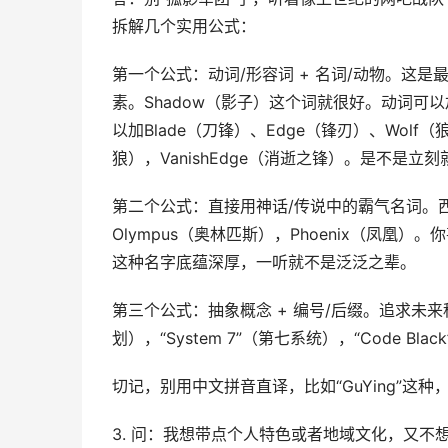
拆解几个实用公式：
第一个公式：动词/形容词 + 名词/动物。这是
素。Shadow（影子）这个词就很好。动词可以加P
以加Blade（刀锋）、Edge（锋刃）、Wolf（狼
狼），VanishEdge（消逝之锋）。是不是
第二个公式：直接用神话/传说中的霸气名词。西方
Olympus（奥林匹斯），Phoenix（凤凰）。你
这种名字底蕴深厚，一听就不是泛泛之辈。
第三个公式：抽象概念 + 编号/后缀。追求未来科技
划），“System 7”（第七系统），“Code 
切记，别用中文拼音直译，比如“GuYing”这
3. 问：我想带点个人特色或者地域文化，又不