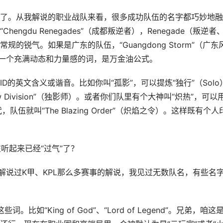
了。从我解说的职业战队来看，很多成功队伍的名字都巧妙地融
gdu Renegades”（成都叛逆者），Renegade（叛逆者
锐气。如果是广东的队伍，“Guangdong Storm”（广东
。地域加一个充满动态和力量感的词，是万金油公式。
的英文含义或谐音。比如你叫“孤影”，可以提炼“独行”（Solo
dow Division”（独影师）。或者你们队里有个大神叫“炽热”，可以
指代，队伍就叫“The Blazing Order”（炽焰之令）。这样既有个人
听起来已经“过气”了？
解说过K甲、KPL那么多赛事的解说，我见过无数队名，有些名
些词。比如“King of God”、“Lord of Legend”。兄弟，咱这