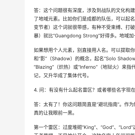
答：这个问题很有深度，涉及到战队的文化构建
了地域元素。比如你们是成都的队伍，可以起名“Chen
变节者）这个词就很带感，有种不受束缚、打破常规的
暴）就比“Guangdong Strong”好得多
如果想用个人元素，别直接用人名。可以提取你ID
和“影”（Shadow）的概念，起名“Solo Sha
“Blazing”（炽热）或“Inferno”（地狱火）来
记，又升华成了集体代号。
4. 问：有没有什么起名雷区？或者哪些名字现在
答：太有了！你这问题简直是“避坑指南”。作为
真的让我眼前一黑。
第一个雷区：过度堆砌“King”、“God”、“Lord”这