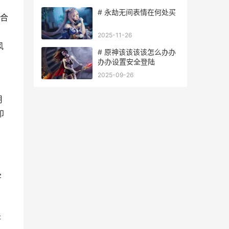
# 永劫无间表情在何处买
合
、
2025-11-26
风
# 原神该该该该怎么办办
办办设置安全登陆
2025-09-26
）
用
印
字
是