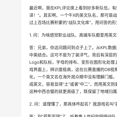
最近啊，我在KPL评论席上看到好多新队伍，有
译！”。其实啊，一个牛X的英文队名，那可是
过上百场比赛积累的“战队文化库”，用问答的
1. 问：为啥感觉职业战队、高端车队都爱用英
答：兄弟，你这问题问到点子上了。从KPL数
中英结合。这可不是为了装洋气，背后有深层的
Logo和队标，字母的排布、变形在图形化处理
戏界面上，辨识度极高，这在比赛直播的OB视
化，一个英文名在海外观众眼中没有理解门槛，
成英文，容易显得“土”或者“中二”，而用英文则更
这种中西合璧的就更高级了，既保留了地域归属
2. 问：道理懂了，那具体咋起名？我游戏名叫“
答：别“孤影军团”了，听着像上世纪的网吧战队