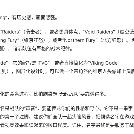
king”，有历史感，画面感强。
iders”（袭击者），或者更具体点，“Void Raiders”（虚空
g Fury”（维京狂怒），或者“Northern Fury”（北方狂怒）。
（维京法则），暗示队伍有严格的战术纪律。
de”，它的缩写是“TVC”，或者直接简化为“Viking Code”
法则），图形化设计时，可以做一个带角盔的维京人头像加上盾
化的命名过程。比拍脑袋想“无敌战队”要靠谱得多。
名是战队的“声音”，要能传达你们的性格和野心。它不是一串字
的第一个注脚。建议你们全队一起头脑风暴，把候选名字在游戏
看视觉效果和读起来的顺口程度。记住，名字最终是要服务于战