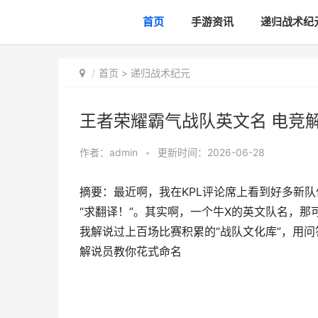
首页
手游资讯
递归战术纪
首页
>
递归战术纪元
王者荣耀霸气战队英文名 电竞
作者：
admin
•
更新时间：2026-06-28
摘要：最近啊，我在KPL评论席上看到好多新队
“求翻译！”。其实啊，一个牛X的英文队名，
我解说过上百场比赛积累的“战队文化库”，用问
解说员教你花式命名