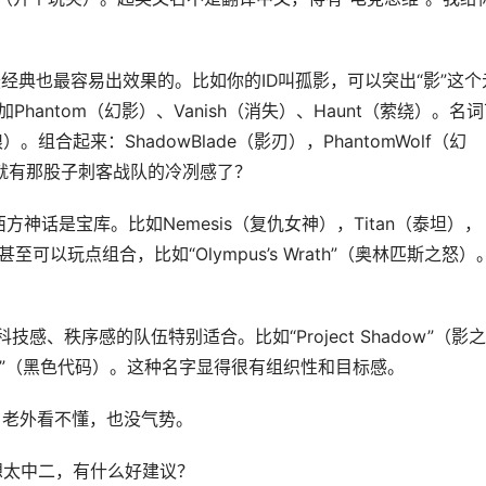
最经典也最容易出效果的。比如你的ID叫孤影，可以突出“影”这个
hantom（幻影）、Vanish（消失）、Haunt（萦绕）。名
）。组合起来：ShadowBlade（影刃），PhantomWolf（幻
立刻就有那股子刺客战队的冷冽感了？
神话是宝库。比如Nemesis（复仇女神），Titan（泰坦），
甚至可以玩点组合，比如“Olympus’s Wrath”（奥林匹斯之怒）
感、秩序感的队伍特别适合。比如“Project Shadow”（影
Black”（黑色代码）。这种名字显得很有组织性和目标感。
种，老外看不懂，也没气势。
想太中二，有什么好建议？