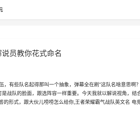
元
解说员教你花式命名
伍，有些队名起得那叫一个抽象，弹幕全在刷“这队名啥意思啊？
那可是战队的脸面，跟选阵容一样重要。今天我就以解说视角，结
答的形式，跟大伙儿唠唠怎么给你,王者荣耀霸气战队英文名 电