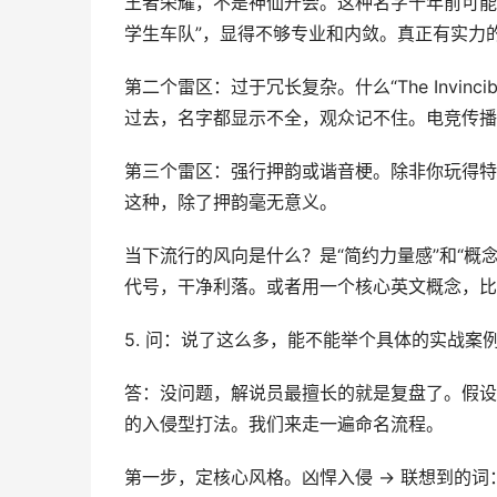
王者荣耀，不是神仙开会。这种名字十年前可能
学生车队”，显得不够专业和内敛。真正有实力
第二个雷区：过于冗长复杂。什么“The Invincible
过去，名字都显示不全，观众记不住。电竞传播
第三个雷区：强行押韵或谐音梗。除非你玩得特别高级
这种，除了押韵毫无意义。
当下流行的风向是什么？是“简约力量感”和“概念
代号，干净利落。或者用一个核心英文概念，比如H
5. 问：说了这么多，能不能举个具体的实战案
答：没问题，解说员最擅长的就是复盘了。假设
的入侵型打法。我们来走一遍命名流程。
第一步，定核心风格。凶悍入侵 → 联想到的词：Ra