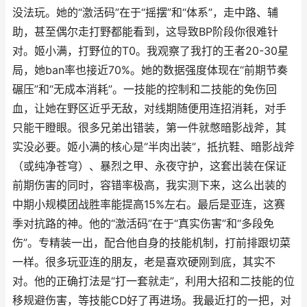
没法玩。她的“激活码”在于“摇摆”和“体系”，走中路、辅
助，甚至偶尔走打野都能看到，这导致BP阶段你很难针
对。姬小满，打野位的T0。我观察了我打的王者20-30星
局，她ban率也接近70%。她的数据强度体现在“前期节奏
碾压”和“无成本消耗”。一技能的控制和二技能的免伤回
血，让她在野区近乎无敌，对线期随便用连招消耗，对手
只能干瞪眼。很多兄弟出错装，第一件就憋暗影战斧，其
实没必要。姬小满的核心是“半肉出装”，抵抗鞋、暗影战斧
（或纯净苍穹）、暴烈之甲、永夜守护，这套出装在保证
前期伤害的同时，容错率极高，我实测下来，这么出装的
中期小规模团战胜率能提高15%左右。最后是亚连，这赛
季对抗路的神。他的“激活码”在于“真实伤害”和“多段免
伤”。专精装一出，配合他自身的技能机制，打前排跟切菜
一样。很多玩亚连的朋友，老是喜欢硬刚到底，其实不
对。他的正确打法是“打一套就走”，利用大招和二技能的位
移规避伤害，等技能CD好了再进场。我最近打的一把，对