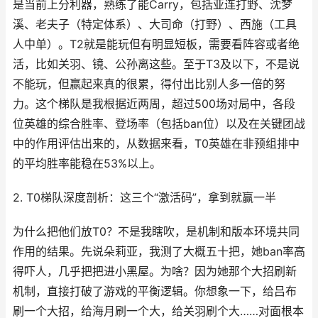
是当前上分利器，熟练了能Carry，包括亚连打野、沈梦
溪、老夫子（特定体系）、大司命（打野）、西施（工具
人中单）。T2就是能玩但有明显短板，需要看阵容或者绝
活，比如关羽、镜、公孙离这些。至于T3及以下，不是说
不能玩，但赢起来真的很累，得付出比别人多一倍的努
力。这个梯队是我根据近两周，超过500场对局中，各段
位英雄的综合胜率、登场率（包括ban位）以及在关键团战
中的作用评估出来的，从数据来看，T0英雄在非预组排中
的平均胜率能稳在53%以上。
2. T0梯队深度剖析：这三个“激活码”，拿到就赢一半
为什么把他们放T0？不是我瞎吹，是机制和版本环境共同
作用的结果。先说朵莉亚，我测了大概五十把，她ban率高
得吓人，几乎把把进小黑屋。为啥？因为她那个大招刷新
机制，直接打破了游戏的平衡逻辑。你想象一下，给吕布
刷一个大招，给海月刷一个大，给关羽刷个大……对面根本