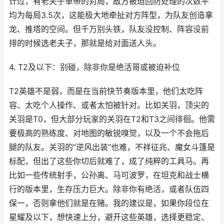
计过，有老夫子单带的对局，敌方被迫回防处理的次数平
均为每局3.5次，这能极大地牵扯对方阵型，为队友创造拿
龙、推塔的空间。但千万别头铁，队友没控制、阵容没前
排的时候选老夫子，那就是给对面送人头。
4. T2及以下：别碰，除非你是绝活哥或被迫补位
T2英雄不是弱，而是在当前快节奏版本里，他们太吃阵
容、太吃个人操作、或者太怕被针对。比如关羽，顶尖的
关羽是T0，但大部分玩家的关羽在T2和T3之间徘徊。他需
要极高的熟练度、对地图的敏锐嗅觉，以及一个不会拖后
腿的队友。关羽的“逆风出装”也难，不祥征兆、魔女斗篷是
标配，但出了这些你切后就难了，成了纯粹的工具马。再
比如一些传统射手，公孙离、马可波罗，在坦克和战士横
行的版本里，生存压力巨大。除非你有绝活，或者队伍四
保一，否则拿他们就是在赌。我的建议是，如果你段位在
星耀及以下，想快速上分，避开这些英雄，选择更稳定、