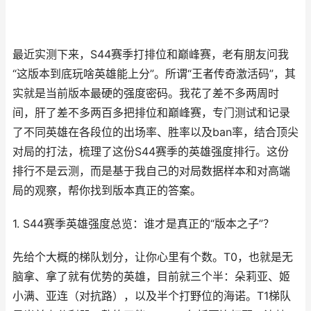
最近实测下来，S44赛季打排位和巅峰赛，老有朋友问我
“这版本到底玩啥英雄能上分”。所谓“王者传奇激活码”，其
实就是当前版本最硬的强度密码。我花了差不多两周时
间，肝了差不多两百多把排位和巅峰赛，专门测试和记录
了不同英雄在各段位的出场率、胜率以及ban率，结合顶尖
对局的打法，梳理了这份S44赛季的英雄强度排行。这份
排行不是云测，而是基于我自己的对局数据样本和对高端
局的观察，帮你找到版本真正的答案。
1. S44赛季英雄强度总览：谁才是真正的“版本之子”？
先给个大概的梯队划分，让你心里有个数。T0，也就是无
脑拿、拿了就有优势的英雄，目前就三个半：朵莉亚、姬
小满、亚连（对抗路），以及半个打野位的海诺。T1梯队