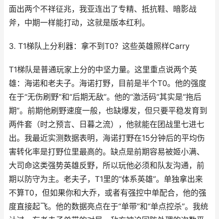
面出两个不祥征兆，我亚连出了专精、抵抗鞋、暗影战
斧，中期一样能打动，这就是版本红利。
3. T1梯队上分利器：拿不到T0？这些英雄照样Carry
T1梯队是普通玩家上分的中坚力量。这里重点说两个英
雄：海诺和老夫子。海诺打野，目前是半个T0。他的强度
在于“无伤刷野”和“后期无敌”。他的“激活码”其实是“拖后
期”。前期他刷野速度一般，也缺爆发，但只要平稳发育到
两件套（时之预言、日暮之流），他就能在团战里七进七
出。我最近实测数据表明，海诺打野在15分钟后的平均伤
害转化率是打野位里最高的。缺点是前期容易被姬小满、
大司命这类强势英雄反野，所以玩他必须和队友沟通，前
期以防守为主。老夫子，T1里的“体系英雄”。单独拿出来
不算T0，但如果你和大乔，或者有强控中单配合，他的强
度直接起飞。他的数据亮点在于“单带”和“单点控杀”。我统