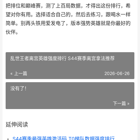
把排位和巅峰赛，测了上百局数据，才得出这份排行，希
望对你有用。选择适合自己的，然后去练习，跟喝水一样
简单。别再头铁用爱发电了，版本强势英雄就是你最好的
伙伴。
乱世王者离宫英雄强度排行 S44赛季离宫拿法推荐
« 上一篇
2026-06-26
没有了！
下一篇 »
延伸阅读
S44赛季最强英雄激活码 T0梯队数据强度排行与实战解析