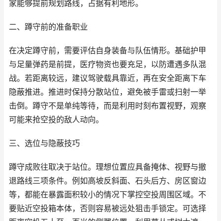
家能够提前规划路线，占据有利地形。
二、蹲守前的准备职业
在决定蹲守前，需要评估自身装备与队伍情形。基础护甲
与足量弹药是前提，医疗物资也要充足，以防遭遇多队混
战。若距离较远，建议驾驶载具靠近，再在安全距离下车
隐蔽推进。推进时保持分散站位，避免被手雷或扫射一举
击倒。蹲守不是单纯等待，而是利用时刻布置视野，观察
可能来抢空投的敌人动向。
三、选位与隐蔽技巧
蹲守成败往取决于站位。理想位置应具备掩体、视野与撤
退路线三项条件。例如高坡反斜面、石头后方、房区窗边
等，都能在暴露面积较小的情况下掌控空投周围区域。不
要贴近空投箱本体，否则容易被远处狙击手锁定。可选择