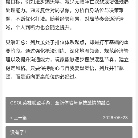
段目标，例如进步爆头率、减少无效阵亡次数或增强残局
处理能力。通过复盘对局录像，分析自身站位与决策难
题，不断优化打法。随着经验积累，对局节奏会逐渐清
晰，个人判断力也会随之提升。
见解汇总：列兵虽处于排位体系起点，却是打牢基础的重
要阶段。通过强化枪法训练、深化地图领会、规范经济管
理以及提升沟通能力，玩家能够逐步摆脱混乱节奏，建立
稳定风格。只要保持耐心与自我复盘觉悟，列兵并非瓶
颈，而是迈向更高段位的必经过。
CSOL英雄联盟手游：全新体验与竞技激情的融合
« 上一篇
2026-05-23
没有了！