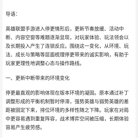
导语：
英雄联盟手游进入停更情形后，更新节奏放缓、活动中
断、内容空窗等难题逐渐显现，对玩家体验、玩法领会以
及长期投入产生了连锁反应。围绕这一变化，从环境、玩
法、成长与策略等层面梳理停更带来的诚实影响，有助于
玩家更理性地调整心态与操作路线。
一、更新中断带来的环境变化
停更最直观的影响体现在版本环境的凝固。原本通过补丁
调整形成的平衡机制暂时停滞，强势英雄与弱势英雄的差
距被固定下来，排位环境的多样性随之下降。玩家在对局
中更容易遇到重复阵容，战术博弈空间被压缩，长期体验
容易产生疲劳感。