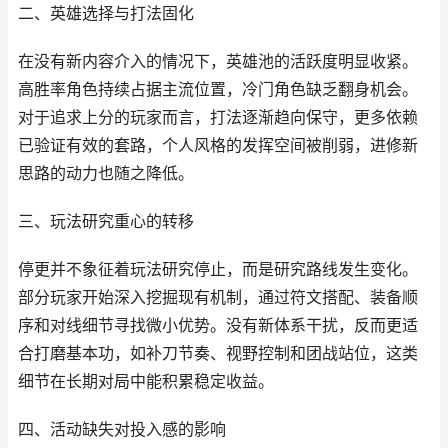
二、英雄选择与打法固化
在没有新内容介入的情况下，英雄池的活跃度明显收紧。
高胜率角色持续占据主流位置，冷门角色缺乏翻身机会。
对于追求上分的玩家而言，打法逐渐趋向保守，更多依赖
已验证有效的套路，个人风格的发挥空间被削弱，进修新
思路的动力也随之降低。
三、玩法研究重心的转移
停更并不象征着玩法研究停止，而是研究路线发生变化。
部分玩家开始深入挖掘现有机制，通过符文搭配、装备顺
序和对线细节寻找微小优势。没有新体系干扰，反而更适
合打磨基本功，如补刀节奏、视野控制和团战站位，这类
细节在长期对局中能积累稳定收益。
四、活动缺失对投入感的影响