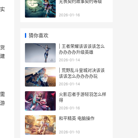
无畏契约故事契约等级
实
2026-01-16
猜你喜欢
| 王者荣耀该该该该怎么
货
办办办办升级英雄
建
2026-01-14
| 荒野乱斗皇城对决该该
该该怎么办办办办玩
2026-01-14
需
火影忍者手游轻羽怎么样
得
游
2026-01-16
和平精英 电脑操作
2026-01-10