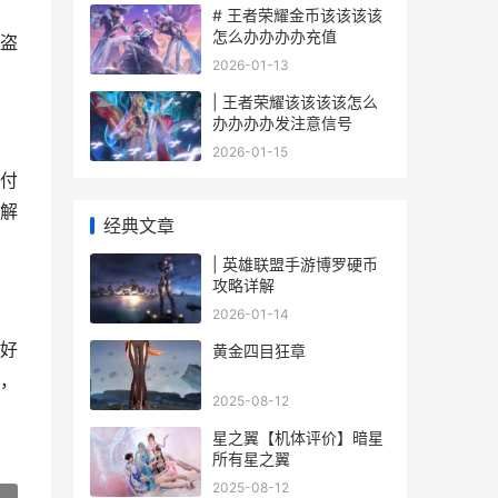
# 王者荣耀金币该该该该
怎么办办办办充值
盗
2026-01-13
| 王者荣耀该该该该怎么
办办办办发注意信号
2026-01-15
付
解
经典文章
| 英雄联盟手游博罗硬币
攻略详解
2026-01-14
好
黄金四目狂章
，
2025-08-12
星之翼【机体评价】暗星
所有星之翼
2025-08-12