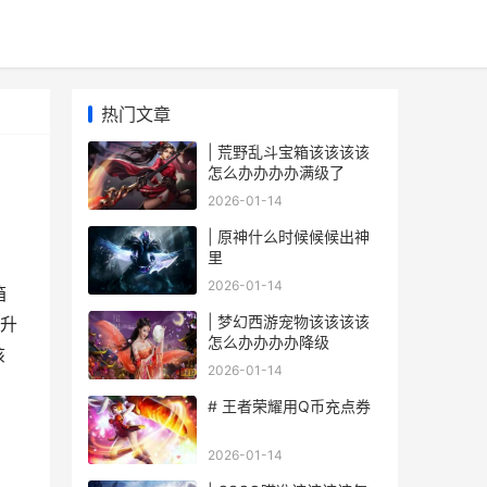
热门文章
| 荒野乱斗宝箱该该该该
怎么办办办办满级了
2026-01-14
| 原神什么时候候候出神
里
2026-01-14
箱
| 梦幻西游宠物该该该该
升
怎么办办办办降级
该
2026-01-14
# 王者荣耀用Q币充点券
2026-01-14