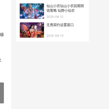
仙山小农仙山小农前期铜
钱策略 仙野小仙农
2025-08-12
无畏契约设置窗口
级
2025-09-13
让
»