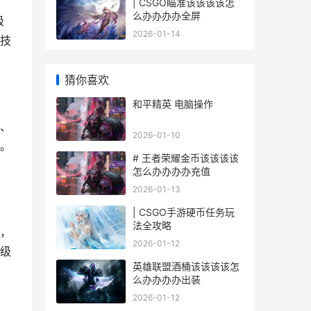
| CSGO瞄准该该该该怎
么办办办办全屏
级
2026-01-14
技
猜你喜欢
和平精英 电脑操作
、
2026-01-10
。
# 王者荣耀金币该该该该
怎么办办办办充值
2026-01-13
| CSGO手游硬币任务玩
法全攻略
，
2026-01-12
级
英雄联盟酒桶该该该该怎
么办办办办出装
2026-01-12