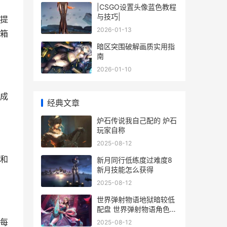
|CSGO设置头像蓝色教程
与技巧|
提
2026-01-13
箱
暗区突围破解画质实用指
南
2026-01-10
成
经典文章
炉石传说我自己配的 炉石
玩家自称
2025-08-12
和
新月同行低练度过难度8
新月技能怎么获得
2025-08-12
世界弹射物语地狱暗较低
配盘 世界弹射物语角色一
览
每
2025-08-12