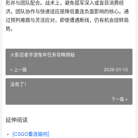
形并与团队配合。战术上，避免孤军深入或盲目消费经
济。团队协作与快速适应是降低重连负面影响的核心。通
过预判难题与灵活应对，即使遭遇断线，仍有机会扭转局
势。
火影忍者手游兔年任务攻略揭秘
« 上一篇
2026-01-13
没有了！
下一篇 »
延伸阅读
|CSGO重连输何|