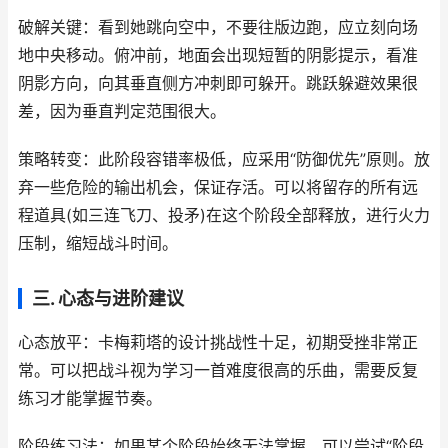
破解关键：看到她跳向空中，不要往版边跑，应立刻向场
地中央移动。俯冲前，地面会出现短暂的阴影提示，看准
阴影方向，向其垂直侧方冲刺即可躲开。跳跃躲避效果很
差，因为垂直判定范围很大。
策略转变：此阶段容错率极低，应采用“防御优先”原则。放
弃一些危险的输出机会，保证存活。可以将留存的所有远
程道具(如三连飞刀、投矛)在这个阶段全部释放，进行火力
压制，缩短战斗时间。
三. 心态与进阶建议
心态放平：卡梅莉塔的设计挑战性十足，初期受挫非常正
常。可以把战斗视为学习一首难度很高的乐曲，需要反复
练习才能掌握节奏。
阶段练习法：如果某个阶段始终无法掌握，可以尝试“阶段