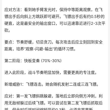
应对方法：看到她手臂发光时，保持中等距离观察，在飞
镖出手后向斜上方跳跃即可避开。飞镖出手后有约0.5秒的
硬直，这是最安全的输出窗口，可以迅速靠近进行2-3次平
砍。
要点：节奏舒缓，切忌贪刀。每次攻击后应立刻回到安全
距离，培养“观察-闪避-输出”的循环习惯。
第二阶段：快板变奏 (70%-30%)
进入此阶段，战斗节奏明显加快，需要更高的专注度。
新增威胁1：飞镖连击。她会随机发射二连或三连飞镖。
应对：第一发飞镖斜跳躲避，落地后立即向侧方冲刺，利
用无敌帧躲过后续飞镖。可以尝试在第二发飞镖后抓取后
摇，但此时后摇时间缩短至约0.3秒，必须非常果断。